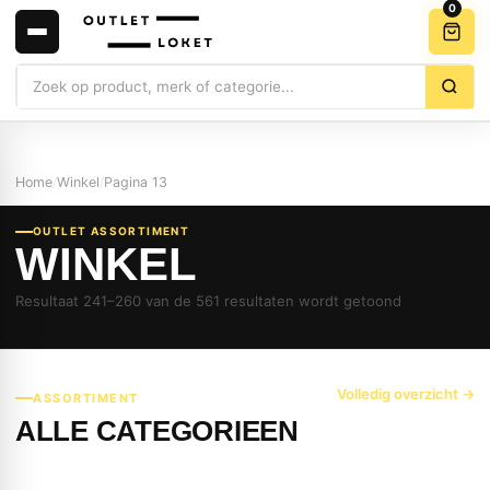
0
Zoeken
Home
/
Winkel
/
Pagina 13
OUTLET ASSORTIMENT
WINKEL
Resultaat 241–260 van de 561 resultaten wordt getoond
Volledig overzicht →
ASSORTIMENT
ALLE CATEGORIEEN