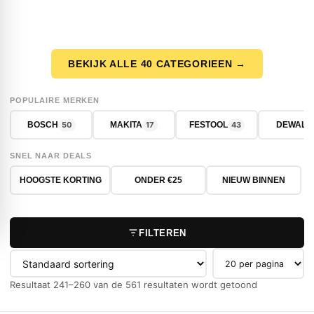
BEKIJK ALLE 40 CATEGORIEEN →
POPULAIRE MERKEN
50
17
43
BOSCH
MAKITA
FESTOOL
DEWALT
SNEL NAAR DEALS
HOOGSTE KORTING
ONDER €25
NIEUW BINNEN
FILTEREN
Producten per pag
Resultaat 241–260 van de 561 resultaten wordt getoond