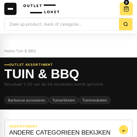
0
Zoeken
Home
/
Tuin & BBQ
OUTLET ASSORTIMENT
TUIN & BBQ
Resultaat 1–20 van de 54 resultaten wordt getoond
Barbecue accesoires
Tuinartikelen
Tuinmeubelen
ASSORTIMENT
⌄
ANDERE CATEGORIEEN BEKIJKEN