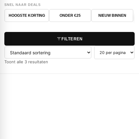
SNEL NAAR DEALS
HOOGSTE KORTING
ONDER €25
NIEUW BINNEN
FILTEREN
Producten per pag
Toont alle 3 resultaten
-45%
NIEUW
TUINMEUBELEN