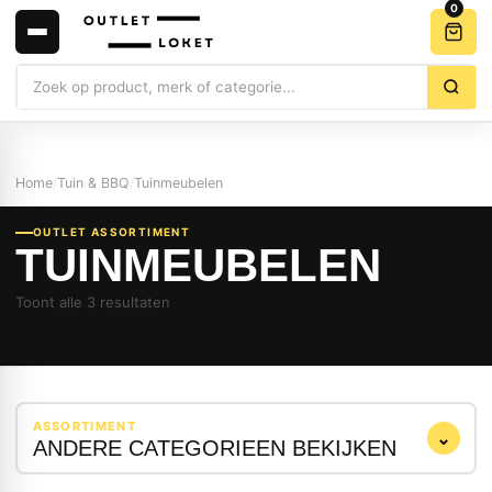
0
Zoeken
Home
/
Tuin & BBQ
/
Tuinmeubelen
OUTLET ASSORTIMENT
TUINMEUBELEN
Toont alle 3 resultaten
ASSORTIMENT
⌄
ANDERE CATEGORIEEN BEKIJKEN