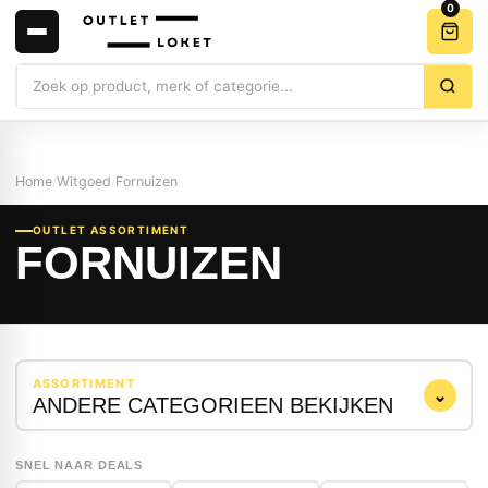
0
Zoeken
Home
/
Witgoed
/
Fornuizen
OUTLET ASSORTIMENT
FORNUIZEN
ASSORTIMENT
⌄
ANDERE CATEGORIEEN BEKIJKEN
SNEL NAAR DEALS