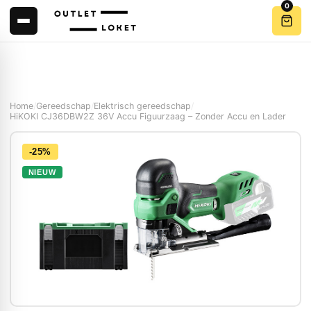
0
Home
/
Gereedschap
/
Elektrisch gereedschap
/
HiKOKI CJ36DBW2Z 36V Accu Figuurzaag – Zonder Accu en Lader
-25%
NIEUW