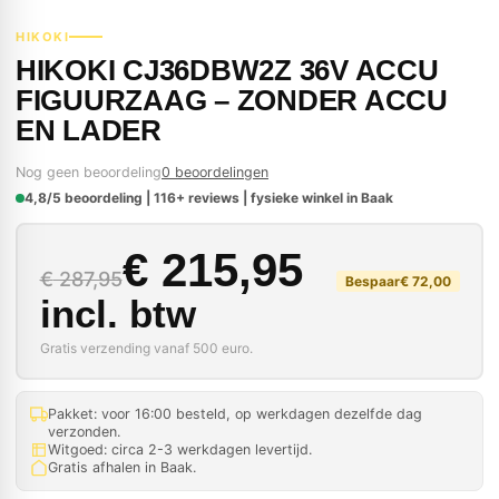
HIKOKI
HIKOKI CJ36DBW2Z 36V ACCU
FIGUURZAAG – ZONDER ACCU
EN LADER
Nog geen beoordeling
0 beoordelingen
4,8/5 beoordeling | 116+ reviews | fysieke winkel in Baak
Oorspronkelijke prij
Huidige prijs is: € 21
€
215,95
€
287,95
Bespaar
€
72,00
incl. btw
Gratis verzending vanaf 500 euro.
Pakket: voor 16:00 besteld, op werkdagen dezelfde dag
verzonden.
Witgoed: circa 2-3 werkdagen levertijd.
Gratis afhalen in Baak.