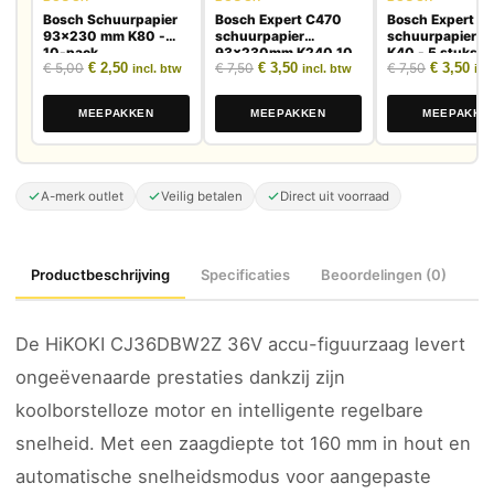
Bosch Schuurpapier
Bosch Expert C470
Bosch Expert C
93x230 mm K80 -
schuurpapier
schuurpapier 
10-pack
93x230mm K240 10
K40 - 5 stuks
Oorspronkelijke prijs was: € 5,00.
Huidige prijs is: € 2,50.
Oorspronkelijke prijs was: € 7,50.
Huidige prijs is: € 3,50.
Oorspronk
Huid
€
5,00
€
2,50
€
7,50
€
3,50
€
7,50
€
3,50
stuks
incl. btw
incl. btw
inc
MEEPAKKEN
MEEPAKKEN
MEEPAKKE
A-merk outlet
Veilig betalen
Direct uit voorraad
Productbeschrijving
Specificaties
Beoordelingen (0)
De HiKOKI CJ36DBW2Z 36V accu-figuurzaag levert
ongeëvenaarde prestaties dankzij zijn
koolborstelloze motor en intelligente regelbare
snelheid. Met een zaagdiepte tot 160 mm in hout en
automatische snelheidsmodus voor aangepaste