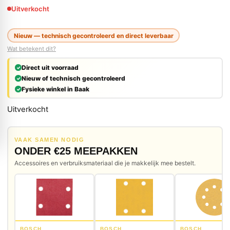
Uitverkocht
Nieuw — technisch gecontroleerd en direct leverbaar
Wat betekent dit?
Direct uit voorraad
Nieuw of technisch gecontroleerd
Fysieke winkel in Baak
Uitverkocht
VAAK SAMEN NODIG
ONDER €25 MEEPAKKEN
Accessoires en verbruiksmateriaal die je makkelijk mee bestelt.
BOSCH
BOSCH
BOSCH