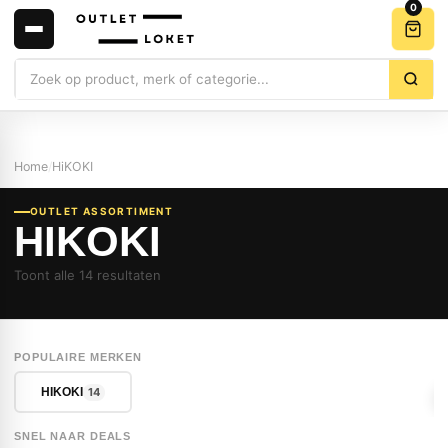
0
Zoeken
Home
/
HiKOKI
OUTLET ASSORTIMENT
HIKOKI
Toont alle 14 resultaten
POPULAIRE MERKEN
14
HIKOKI
SNEL NAAR DEALS