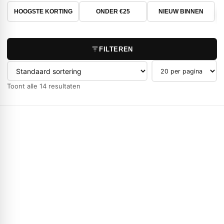
HOOGSTE KORTING
ONDER €25
NIEUW BINNEN
FILTEREN
Producten per pag
Toont alle 14 resultaten
-23%
NIEUW
HIKOKI
HiKOKI 336475 Plastic
Inleg HSC II – 14/18V