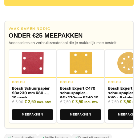
VAAK SAMEN NODIG
ONDER €25 MEEPAKKEN
Accessoires en verbruiksmateriaal die je makkelijk mee bestelt.
BOSCH
BOSCH
BOSCH
Bosch Schuurpapier
Bosch Expert C470
Bosch Expert C
93x230 mm K80 -
schuurpapier
schuurpapier 
10-pack
93x230mm K240 10
K40 - 5 stuks
Oorspronkelijke prijs was: € 5,00.
Huidige prijs is: € 2,50.
Oorspronkelijke prijs was: € 7,50.
Huidige prijs is: € 3,50.
Oorspronk
Huid
€
5,00
€
2,50
€
7,50
€
3,50
€
7,50
€
3,50
stuks
incl. btw
incl. btw
inc
MEEPAKKEN
MEEPAKKEN
MEEPAKKE
A-merk outlet
Veilig betalen
Direct uit voorraad