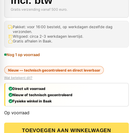
incl. btw
Gratis verzending vanaf 500 euro.
Pakket: voor 16:00 besteld, op werkdagen dezelfde dag
verzonden.
Witgoed: circa 2-3 werkdagen levertijd.
Gratis afhalen in Baak.
Nog 1 op voorraad
Nieuw — technisch gecontroleerd en direct leverbaar
Wat betekent dit?
Direct uit voorraad
Nieuw of technisch gecontroleerd
Fysieke winkel in Baak
Op voorraad
HiKOKI Spijkers D-kop 3.1x75mm Ring Vuurverzinkt (2500
TOEVOEGEN AAN WINKELWAGEN