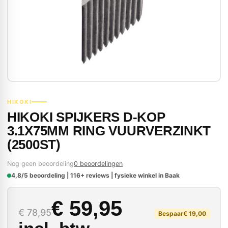
HIKOKI
HIKOKI SPIJKERS D-KOP
3.1X75MM RING VUURVERZINKT
(2500ST)
Nog geen beoordeling
0 beoordelingen
4,8/5 beoordeling | 116+ reviews | fysieke winkel in Baak
Oorspronkelijke prijs
Huidige prijs is: € 59
€
59,95
€
78,95
Bespaar
€
19,00