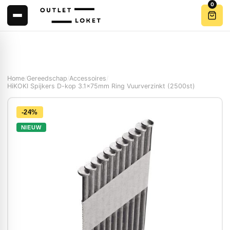
0
Home
/
Gereedschap
/
Accessoires
/
HiKOKI Spijkers D-kop 3.1x75mm Ring Vuurverzinkt (2500st)
-24%
NIEUW