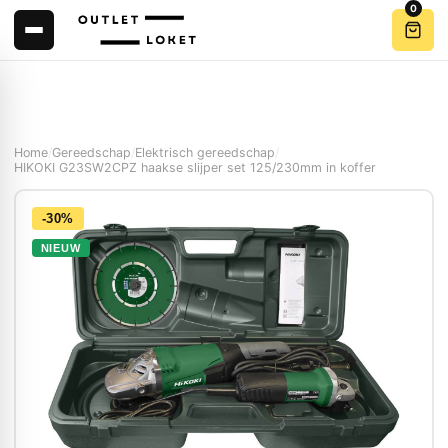
0
Home
/
Gereedschap
/
Elektrisch gereedschap
/
HIKOKI G23SW2CPZ haakse slijper set 125/230mm in koffer
-30%
NIEUW