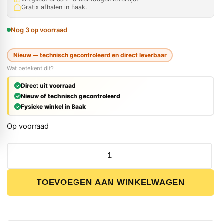
Gratis afhalen in Baak.
Nog 3 op voorraad
Nieuw — technisch gecontroleerd en direct leverbaar
Wat betekent dit?
Direct uit voorraad
Nieuw of technisch gecontroleerd
Fysieke winkel in Baak
Op voorraad
HIKOKI G23SW2CPZ haakse slijper set 125/230mm in koff
TOEVOEGEN AAN WINKELWAGEN