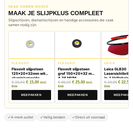
VAAK SAMEN NODIG
MAAK JE SLIJPKLUS COMPLEET
Slijpschijven, diamantschijven en handige accessoires die vaak
samen nodig zijn.
FLEXOVIT
FLEXOVIT
LEICA
Flexovit slijpsteen
Flexovit slijpsteen
Leica GLB30
125x20x32mm wit
grof 150x20x32 mm
Lasersichtbrille 
aluminiumoxide
A 36 MVM
in-1 Veiligheidsb
Oorspronkelijke prijs was: € 35,00.
Huidige prijs is: € 15,00.
Oorspronkelijke prijs was: € 65,0
Huidige prijs is: € 25,00.
Oorspron
H
€
35,00
€
15,00
€
65,00
€
25,00
€
39,95
€
22,50
incl.
incl.
btw
btw
btw
MEEPAKKEN
MEEPAKKEN
MEEPAKKE
A-merk outlet
Veilig betalen
Direct uit voorraad