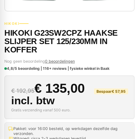
HIKOKI
HIKOKI G23SW2CPZ HAAKSE
SLIJPER SET 125/230MM IN
KOFFER
Nog geen beoordeling
0 beoordelingen
4,8/5 beoordeling | 116+ reviews | fysieke winkel in Baak
Oorspronkelijke prij
Huidige prijs is: € 13
€
135,00
€
192,95
Bespaar
€
57,95
incl. btw
Gratis verzending vanaf 500 euro.
Pakket: voor 16:00 besteld, op werkdagen dezelfde dag
verzonden.
Witgoed: circa 2-3 werkdagen levertijd.