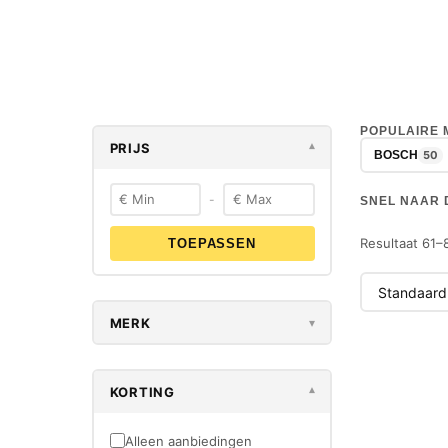
POPULAIRE
PRIJS
▾
50
BOSCH
-
SNEL NAAR 
Resultaat 61–
TOEPASSEN
MERK
▾
-21%
KORTING
▾
NIEUW
Alleen aanbiedingen