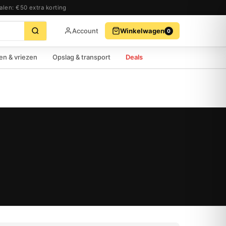
alen: €50 extra korting
Account
Winkelwagen
0
BEKIJK WINKELWAGEN
AFREKENEN
en & vriezen
Opslag & transport
Deals