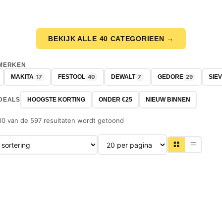
BEKIJK ALLE 40 CATEGORIEEN →
 MERKEN
17
40
7
29
MAKITA
FESTOOL
DEWALT
GEDORE
SIE
DEALS
HOOGSTE KORTING
ONDER €25
NIEUW BINNEN
80 van de 597 resultaten wordt getoond
Producten per pagina
-21%
-25%
NIEUW
NIEUW