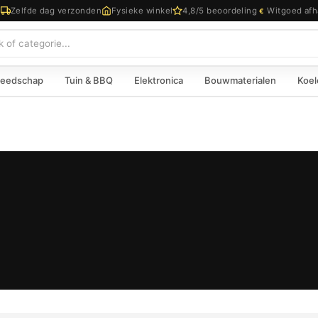
d
Zelfde dag verzonden
Fysieke winkel
4,8/5 beoordeling
Witgoed afh
€
eedschap
Tuin & BBQ
Elektronica
Bouwmaterialen
Koel