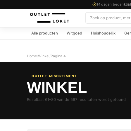
14 dagen bedenktij
Zoeken
Alle producten
Witgoed
Huishoudelijk
Ger
Home
/
Winkel
/
Pagina 4
OUTLET ASSORTIMENT
WINKEL
Resultaat 61–80 van de 597 resultaten wordt getoond