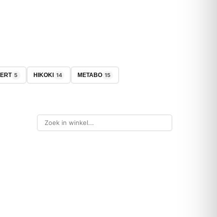
5
14
15
VERT
HIKOKI
METABO
-45%
NIEUW