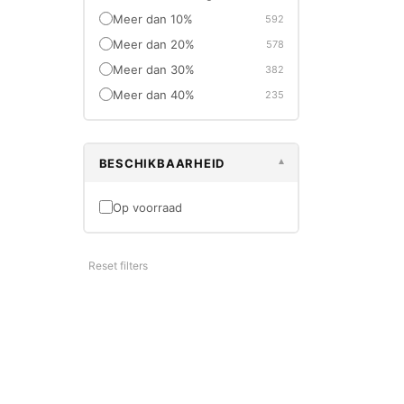
Meer dan 10%
592
Meer dan 20%
578
Meer dan 30%
382
Meer dan 40%
235
TRANSOPL
BIG BOX Ku
Palletbox –
BESCHIKBAARHEID
1000 mm
▾
Oo
€
355,00
€
Op voorraad
Reset filters
-67%
NIEUW