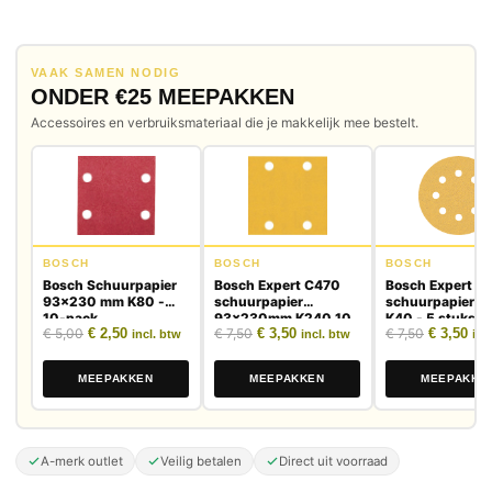
VAAK SAMEN NODIG
ONDER €25 MEEPAKKEN
Accessoires en verbruiksmateriaal die je makkelijk mee bestelt.
BOSCH
BOSCH
BOSCH
Bosch Schuurpapier
Bosch Expert C470
Bosch Expert C
93x230 mm K80 -
schuurpapier
schuurpapier 
10-pack
93x230mm K240 10
K40 - 5 stuks
Oorspronkelijke prijs was: € 5,00.
Huidige prijs is: € 2,50.
Oorspronkelijke prijs was: € 7,50.
Huidige prijs is: € 3,50.
Oorspronk
Huid
€
5,00
€
2,50
€
7,50
€
3,50
€
7,50
€
3,50
stuks
incl. btw
incl. btw
inc
MEEPAKKEN
MEEPAKKEN
MEEPAKKE
A-merk outlet
Veilig betalen
Direct uit voorraad