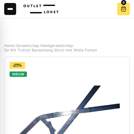
0
Home
/
Gereedschap
/
Handgereedschap
/
De Wit Trottoir Bandentang 90cm met Widia Punten
-25%
NIEUW