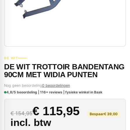
DE WIT
DE WIT TROTTOIR BANDENTANG
90CM MET WIDIA PUNTEN
Nog geen beoordeling
0 beoordelingen
4,8/5 beoordeling | 116+ reviews | fysieke winkel in Baak
Oorspronkelijke prij
Huidige prijs is: € 11
€
115,95
€
154,95
Bespaar
€
39,00
incl. btw