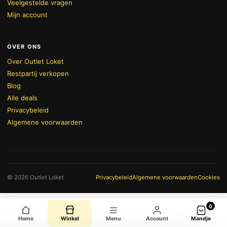
Veelgestelde vragen
Mijn account
OVER ONS
Over Outlet Loket
Restpartij verkopen
Blog
Alle deals
Privacybeleid
Algemene voorwaarden
BEKIJK WINKELWAGEN
AFREKENEN
© 2026 Outlet Loket
Privacybeleid
Algemene voorwaarden
Cookies
0
Home
Winkel
Menu
Account
Mandje