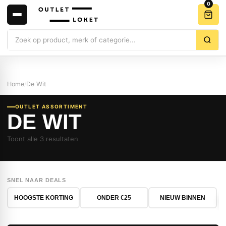
0
Zoeken
Home
/
De Wit
OUTLET ASSORTIMENT
DE WIT
Toont alle 3 resultaten
SNEL NAAR DEALS
HOOGSTE KORTING
ONDER €25
NIEUW BINNEN