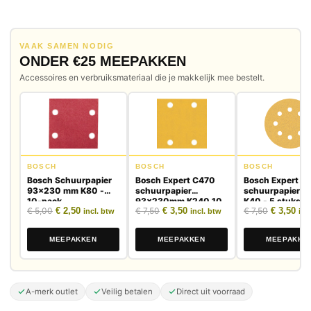
VAAK SAMEN NODIG
ONDER €25 MEEPAKKEN
Accessoires en verbruiksmateriaal die je makkelijk mee bestelt.
BOSCH
BOSCH
BOSCH
Bosch Schuurpapier
Bosch Expert C470
Bosch Expert C
93x230 mm K80 -
schuurpapier
schuurpapier 
10-pack
93x230mm K240 10
K40 - 5 stuks
Oorspronkelijke prijs was: € 5,00.
Huidige prijs is: € 2,50.
Oorspronkelijke prijs was: € 7,50.
Huidige prijs is: € 3,50.
Oorspronk
Huid
€
5,00
€
2,50
€
7,50
€
3,50
€
7,50
€
3,50
stuks
incl. btw
incl. btw
inc
MEEPAKKEN
MEEPAKKEN
MEEPAKKE
A-merk outlet
Veilig betalen
Direct uit voorraad