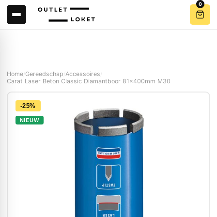
0
Home
/
Gereedschap
/
Accessoires
/
Carat Laser Beton Classic Diamantboor 81x400mm M30
-25%
NIEUW