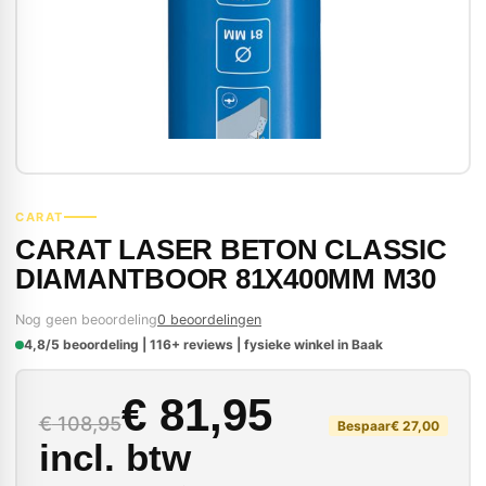
CARAT
CARAT LASER BETON CLASSIC
DIAMANTBOOR 81X400MM M30
Nog geen beoordeling
0 beoordelingen
4,8/5 beoordeling | 116+ reviews | fysieke winkel in Baak
Oorspronkelijke prij
Huidige prijs is: € 81
€
81,95
€
108,95
Bespaar
€
27,00
incl. btw