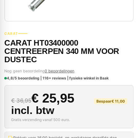
CARAT
CARAT HT03400000
CENTREERPEN 340 MM VOOR
DUSTEC
Nog geen beoordeling
0 beoordelingen
4,8/5 beoordeling | 116+ reviews | fysieke winkel in Baak
Oorspronkelijke prijs
Huidige prijs is: € 25
€
25,95
€
36,95
Bespaar
€
11,00
incl. btw
Gratis verzending vanaf 500 euro.
Pakket: voor 16:00 besteld, op werkdagen dezelfde dag