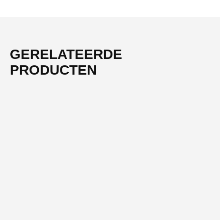
GERELATEERDE
PRODUCTEN
-54%
NIEUW
REMS
REMS Persbek Mini VX 16 – Persbek