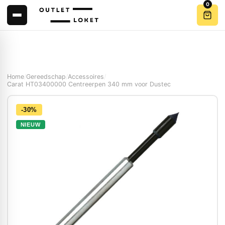
0
Home
/
Gereedschap
/
Accessoires
/
Carat HT03400000 Centreerpen 340 mm voor Dustec
-30%
NIEUW