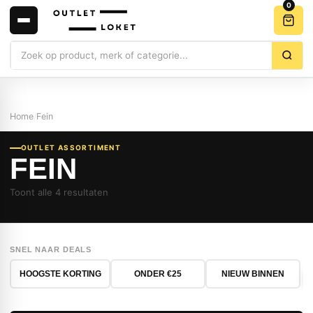
0
Zoeken
Home
/
Fein
OUTLET ASSORTIMENT
FEIN
Toont alle 4 resultaten
SNEL NAAR DEALS
HOOGSTE KORTING
ONDER €25
NIEUW BINNEN