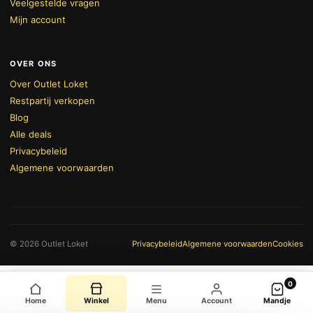
Veelgestelde vragen
Mijn account
OVER ONS
Over Outlet Loket
Restpartij verkopen
Blog
Alle deals
Privacybeleid
Algemene voorwaarden
BEKIJK WINKELWAGEN
AFREKENEN
© 2026 Outlet Loket
Privacybeleid
Algemene voorwaarden
Cookies
0
Home
Winkel
Menu
Account
Mandje