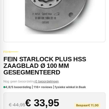
FEIN
FEIN STARLOCK PLUS HSS
ZAAGBLAD Ø 100 MM
GESEGMENTEERD
Nog geen beoordeling
0 beoordelingen
4,8/5 beoordeling | 116+ reviews | fysieke winkel in Baak
Oorspronkelijke prijs
Huidige prijs is: € 33
€
33,95
€
44,95
Bespaar
€
11,00