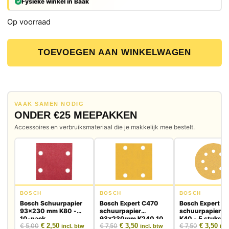
Fysieke winkel in Baak
Op voorraad
REMS Presszange TH 15 (570457) aantal
TOEVOEGEN AAN WINKELWAGEN
VAAK SAMEN NODIG
ONDER €25 MEEPAKKEN
Accessoires en verbruiksmateriaal die je makkelijk mee bestelt.
BOSCH
BOSCH
BOSCH
Bosch Schuurpapier
Bosch Expert C470
Bosch Expert C
93x230 mm K80 -
schuurpapier
schuurpapier 
10-pack
93x230mm K240 10
K40 - 5 stuks
Oorspronkelijke prijs was: € 5,00.
Huidige prijs is: € 2,50.
Oorspronkelijke prijs was: € 7,50.
Huidige prijs is: € 3,50.
Oorspronk
Huid
€
5,00
€
2,50
€
7,50
€
3,50
€
7,50
€
3,50
stuks
incl. btw
incl. btw
inc