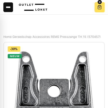
0
Home
/
Gereedschap
/
Accessoires
/
REMS Presszange TH 15 (570457)
-30%
NIEUW