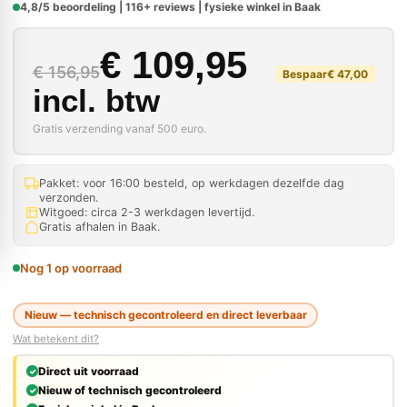
4,8/5 beoordeling | 116+ reviews | fysieke winkel in Baak
Oorspronkelijke prij
Huidige prijs is: € 10
€
109,95
€
156,95
Bespaar
€
47,00
incl. btw
Gratis verzending vanaf 500 euro.
Pakket: voor 16:00 besteld, op werkdagen dezelfde dag
verzonden.
Witgoed: circa 2-3 werkdagen levertijd.
Gratis afhalen in Baak.
Nog 1 op voorraad
Nieuw — technisch gecontroleerd en direct leverbaar
Wat betekent dit?
Direct uit voorraad
Nieuw of technisch gecontroleerd