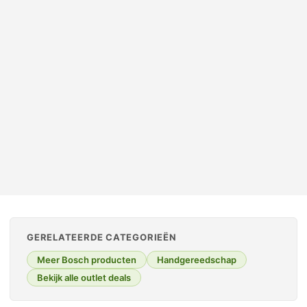
DEFENSIEKIST
Stapelbare bak met deksel – 600x400H295mm
Oorspronkelijke prijs was: € 950,00.
Huidige prijs is: € 860,00.
€
950,00
€
860,00
incl. btw
GERELATEERDE CATEGORIEËN
Meer Bosch producten
Handgereedschap
Bekijk alle outlet deals