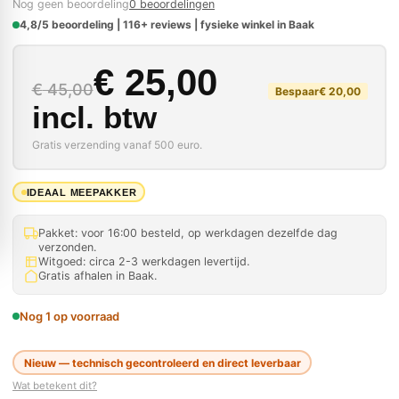
Nog geen beoordeling
0 beoordelingen
4,8/5 beoordeling | 116+ reviews | fysieke winkel in Baak
Oorspronkelijke prijs
Huidige prijs is: € 25
€
25,00
€
45,00
Bespaar
€
20,00
incl. btw
Gratis verzending vanaf 500 euro.
IDEAAL MEEPAKKER
Pakket: voor 16:00 besteld, op werkdagen dezelfde dag
verzonden.
Witgoed: circa 2-3 werkdagen levertijd.
Gratis afhalen in Baak.
Nog 1 op voorraad
Nieuw — technisch gecontroleerd en direct leverbaar
Wat betekent dit?