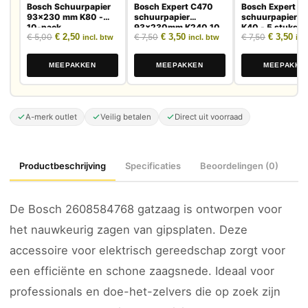
Bosch Schuurpapier
Bosch Expert C470
Bosch Expert C
93x230 mm K80 -
schuurpapier
schuurpapier 
10-pack
93x230mm K240 10
K40 - 5 stuks
Oorspronkelijke prijs was: € 5,00.
Huidige prijs is: € 2,50.
Oorspronkelijke prijs was: € 7,50.
Huidige prijs is: € 3,50.
Oorspronk
Huid
€
5,00
€
2,50
€
7,50
€
3,50
€
7,50
€
3,50
stuks
incl. btw
incl. btw
inc
MEEPAKKEN
MEEPAKKEN
MEEPAKKE
A-merk outlet
Veilig betalen
Direct uit voorraad
Productbeschrijving
Specificaties
Beoordelingen (0)
De Bosch 2608584768 gatzaag is ontworpen voor
het nauwkeurig zagen van gipsplaten. Deze
accessoire voor elektrisch gereedschap zorgt voor
een efficiënte en schone zaagsnede. Ideaal voor
professionals en doe-het-zelvers die op zoek zijn