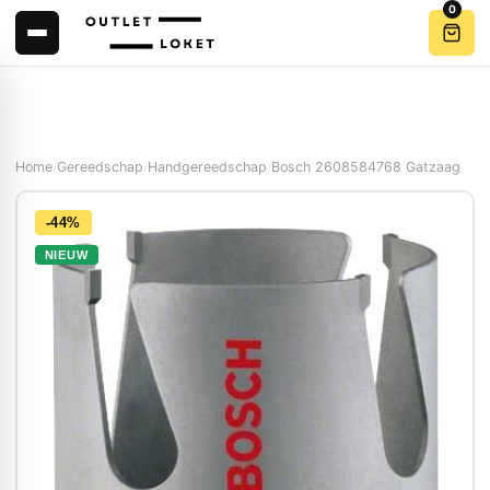
0
Home
/
Gereedschap
/
Handgereedschap
/
Bosch 2608584768 Gatzaag
-44%
NIEUW