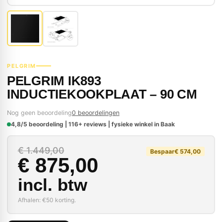
PELGRIM
PELGRIM IK893
INDUCTIEKOOKPLAAT – 90 CM
Nog geen beoordeling
0 beoordelingen
4,8/5 beoordeling | 116+ reviews | fysieke winkel in Baak
Oorspronkelijke prijs
Huidige prijs is: € 87
€
1.449,00
Bespaar
€
574,00
€
875,00
incl. btw
Afhalen: €50 korting.