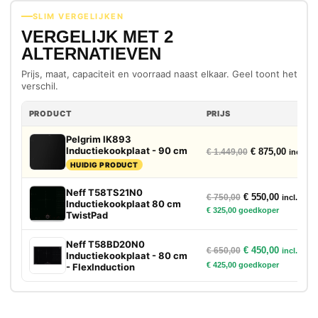
SLIM VERGELIJKEN
VERGELIJK MET 2
ALTERNATIEVEN
Prijs, maat, capaciteit en voorraad naast elkaar. Geel toont het
verschil.
PRODUCT
PRIJS
Pelgrim IK893
Inductiekookplaat - 90 cm
Oorspronkelijke
Huidige
€
875,00
€
1.449,00
incl. bt
HUIDIG PRODUCT
Neff T58TS21N0
Oorspronkelijke p
Huidige p
€
550,00
€
750,00
incl. btw
Inductiekookplaat 80 cm
€
325,00
goedkoper
TwistPad
Neff T58BD20N0
Oorspronkelijke p
Huidige p
€
450,00
€
650,00
incl. btw
Inductiekookplaat - 80 cm
€
425,00
goedkoper
- FlexInduction