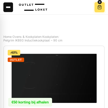
0
Home
/
Ovens & Kookplaten
/
Kookplaten
/
Pelgrim IK893 Inductiekookplaat – 90 cm
-40%
OUTLET
€50 korting bij afhalen