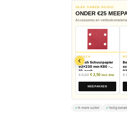
VAAK SAMEN NODIG
ONDER €25 MEEP
Accessoires en verbruiksmateriaa
BOSCH
B
Bosch Schuurpapier
Bo
93x230 mm K80 -
sc
10-pack
9
Oorspronkelijke prijs
Huidige prijs is
€
5,00
€
2,50
€
7
st
incl. btw
MEEPAKKEN
A-merk outlet
Veilig betal