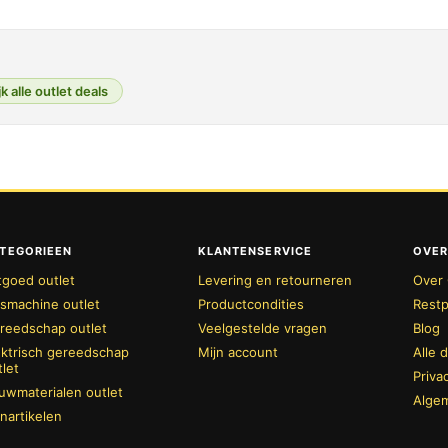
k alle outlet deals
TEGORIEEN
KLANTENSERVICE
OVER
tgoed outlet
Levering en retourneren
Over 
smachine outlet
Productcondities
Restp
reedschap outlet
Veelgestelde vragen
Blog
ektrisch gereedschap
Mijn account
Alle 
tlet
Priva
uwmaterialen outlet
Alge
inartikelen