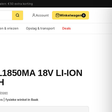
alen: €50 extra korting
Account
Winkelwagen
0
BEKIJK WINKELWAGEN
AFREKENEN
en & vriezen
Opslag & transport
Deals
1850MA 18V LI-ION
H
ingen
s | fysieke winkel in Baak