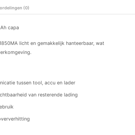
ordelingen (0)
0Ah capa
1850MA licht en gemakkelijk hanteerbaar, wat
 werkomgeving.
icatie tussen tool, accu en lader
ichtbaarheid van resterende lading
ebruik
oververhitting