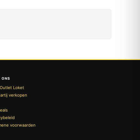
 ONS
Outlet Loket
artij verkopen
deals
cybeleid
mene voorwaarden