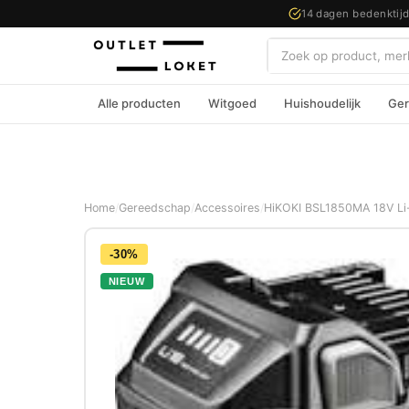
14 dagen bedenktij
Zoeken
Alle producten
Witgoed
Huishoudelijk
Ger
Home
/
Gereedschap
/
Accessoires
/
HiKOKI BSL1850MA 18V Li-
-30%
NIEUW