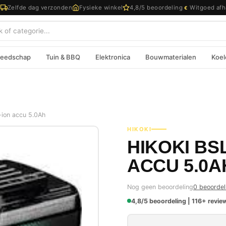
d
Zelfde dag verzonden
Fysieke winkel
4,8/5 beoordeling
Witgoed afh
€
eedschap
Tuin & BBQ
Elektronica
Bouwmaterialen
Koel
ion accu 5.0Ah
HIKOKI
HIKOKI BSL
ACCU 5.0A
Nog geen beoordeling
0 beoordel
4,8/5 beoordeling | 116+ review