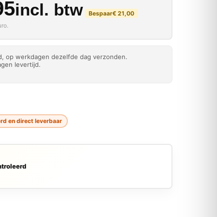
kelijke prijs was: € 70
rijs is: € 49,95.
95
incl. btw
Bespaar
€
21,00
ro.
ld, op werkdagen dezelfde dag verzonden.
gen levertijd.
d en direct leverbaar
troleerd