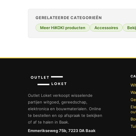
GERELATEERDE CATEGORIEËN
Meer HiKOKI producten
Accessoires
Bekij
CA
Wi
Wa
Outlet Loket verkoopt wisselende
Ge
partijen witgoed, gereedschap,
El
elektronica en bouwmaterialen. Online
ou
te bestellen en op afspraak te bekijken
Bo
of af te halen in Baak.
Tu
Emmerikseweg 75b, 7223 DA Baak