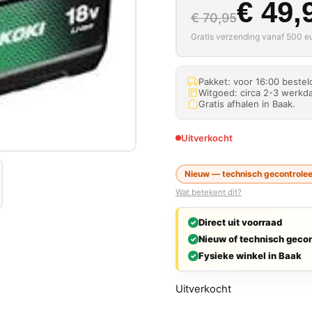
Oorspron
Huidige p
€
49,
€
70,95
Gratis verzending vanaf 500 eu
Pakket: voor 16:00 beste
Witgoed: circa 2-3 werkda
Gratis afhalen in Baak.
Uitverkocht
Nieuw — technisch gecontroleer
Wat betekent dit?
Direct uit voorraad
Nieuw of technisch gecon
Fysieke winkel in Baak
Uitverkocht