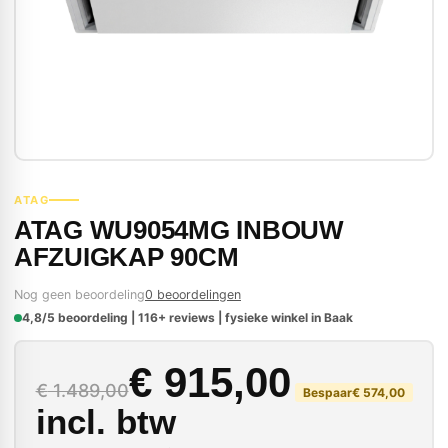
ATAG
ATAG WU9054MG INBOUW
AFZUIGKAP 90CM
Nog geen beoordeling
0 beoordelingen
4,8/5 beoordeling | 116+ reviews | fysieke winkel in Baak
Oorspronkelijke prijs
Huidige prijs is: € 91
€
915,00
€
1.489,00
Bespaar
€
574,00
incl. btw