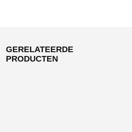
GERELATEERDE
PRODUCTEN
-31%
OUTLET
€50
korting bij afhalen