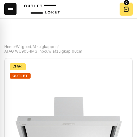
0
Home
/
Witgoed
/
Afzuigkappen
/
ATAG WU9054MG inbouw afzuigkap 90cm
-39%
OUTLET