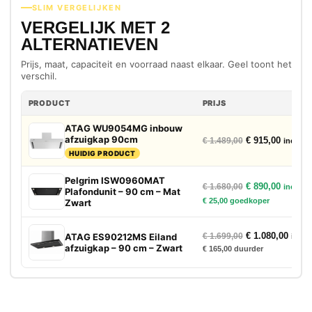
SLIM VERGELIJKEN
VERGELIJK MET 2
ALTERNATIEVEN
Prijs, maat, capaciteit en voorraad naast elkaar. Geel toont het
verschil.
PRODUCT
PRIJS
ATAG WU9054MG inbouw
afzuigkap 90cm
Oorspronkelijke
Huidige
€
915,00
€
1.489,00
incl. bt
HUIDIG PRODUCT
Pelgrim ISW0960MAT
Oorspronkelijke
Huidige
€
890,00
€
1.680,00
incl. bt
Plafondunit – 90 cm – Mat
€
25,00
goedkoper
Zwart
Oorspronkelijke
Huidig
€
1.080,00
ATAG ES90212MS Eiland
€
1.699,00
incl. 
afzuigkap – 90 cm – Zwart
€
165,00
duurder