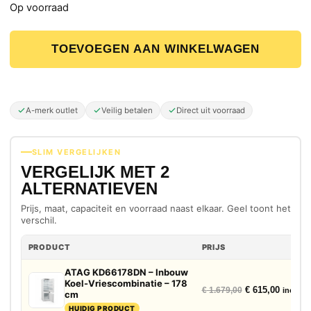
Op voorraad
ATAG KD66178DN – Inbouw Koel-Vriescombinatie – 178 c
TOEVOEGEN AAN WINKELWAGEN
A-merk outlet
Veilig betalen
Direct uit voorraad
SLIM VERGELIJKEN
VERGELIJK MET 2
ALTERNATIEVEN
Prijs, maat, capaciteit en voorraad naast elkaar. Geel toont het
verschil.
PRODUCT
PRIJS
ATAG KD66178DN – Inbouw
Koel-Vriescombinatie – 178
Oorspronkelijke
Huidige
€
615,00
€
1.679,00
incl. bt
cm
HUIDIG PRODUCT