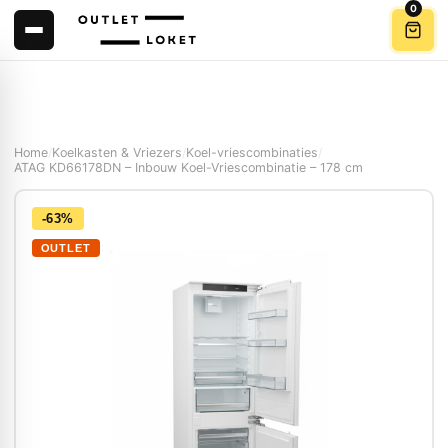
0
Home
/
Koelkasten & Vriezers
/
Koel-vriescombinaties
/
ATAG KD66178DN – Inbouw Koel-Vriescombinatie – 178 cm
-63%
OUTLET