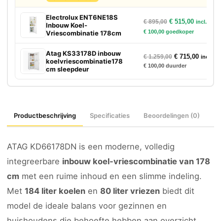
Electrolux ENT6NE18S
Oorspronkelijke p
Huidige p
€
515,00
€
895,00
incl. btw
Inbouw Koel-
€
100,00
goedkoper
Vriescombinatie 178cm
Atag KS33178D inbouw
Oorspronkelijke
Huidige
€
715,00
€
1.259,00
incl. bt
koelvriescombinatie178
€
100,00
duurder
cm sleepdeur
Productbeschrijving
Specificaties
Beoordelingen (0)
ATAG KD66178DN is een moderne, volledig
integreerbare
inbouw koel-vriescombinatie van 178
cm
met een ruime inhoud en een slimme indeling.
Met
184 liter koelen
en
80 liter vriezen
biedt dit
model de ideale balans voor gezinnen en
huishoudens die behoefte hebben aan overzicht,