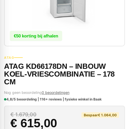
€50 korting bij afhalen
ATAG
ATAG KD66178DN – INBOUW
KOEL-VRIESCOMBINATIE – 178
CM
Nog geen beoordeling
0 beoordelingen
4,8/5 beoordeling | 116+ reviews | fysieke winkel in Baak
Oorspronkelijke prijs
Huidige prijs is: € 61
€
1.679,00
Bespaar
€
1.064,00
€
615,00