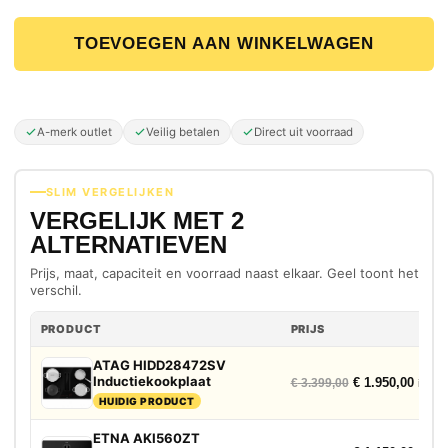
ATAG HIDD28472SV Inductiekookplaat aantal
TOEVOEGEN AAN WINKELWAGEN
A-merk outlet
Veilig betalen
Direct uit voorraad
SLIM VERGELIJKEN
VERGELIJK MET 2
ALTERNATIEVEN
Prijs, maat, capaciteit en voorraad naast elkaar. Geel toont het
verschil.
PRODUCT
PRIJS
ATAG HIDD28472SV
Inductiekookplaat
Oorspronkelijke
Huidig
€
1.950,00
€
3.399,00
incl. 
HUIDIG PRODUCT
ETNA AKI560ZT