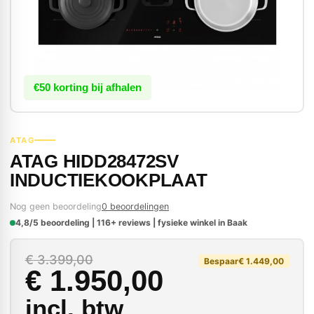
€50 korting bij afhalen
ATAG
ATAG HIDD28472SV
INDUCTIEKOOKPLAAT
Nog geen beoordeling
0 beoordelingen
4,8/5 beoordeling | 116+ reviews | fysieke winkel in Baak
Oorspronkelijke prijs
Huidige prijs is: € 1.
€
3.399,00
Bespaar
€
1.449,00
€
1.950,00
incl. btw