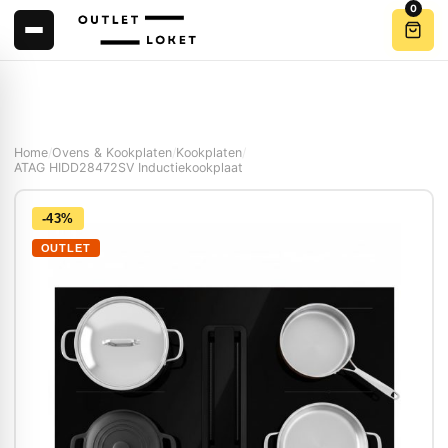
0
Home
/
Ovens & Kookplaten
/
Kookplaten
/
ATAG HIDD28472SV Inductiekookplaat
-43%
OUTLET