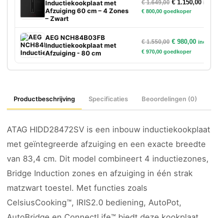
Oorspronkelijke
Huidig
€
1.150,00
Inductiekookplaat met
€
1.649,00
incl. 
Afzuiging 60 cm – 4 Zones
€
800,00
goedkoper
– Zwart
AEG NCH84B03FB
Oorspronkelijke
Huidige
€
980,00
€
1.550,00
incl. bt
Inductiekookplaat met
€
970,00
goedkoper
Afzuiging - 80 cm
Productbeschrijving
Specificaties
Beoordelingen (0)
ATAG HIDD28472SV is een inbouw inductiekookplaat
met geïntegreerde afzuiging en een exacte breedte
van 83,4 cm. Dit model combineert 4 inductiezones,
Bridge Induction zones en afzuiging in één strak
matzwart toestel. Met functies zoals
CelsiusCooking™, IRIS2.0 bediening, AutoPot,
AutoBridge en ConnectLife™ biedt deze kookplaat