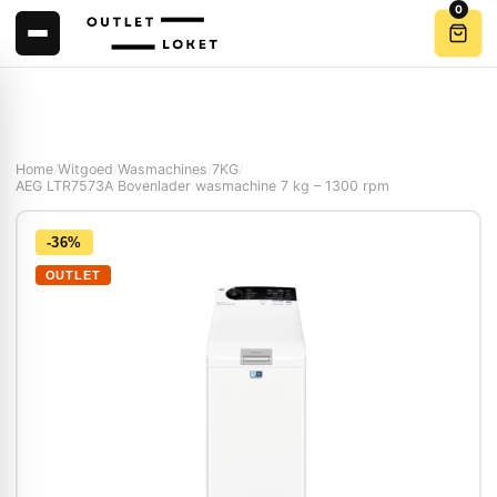
0
Home
/
Witgoed
/
Wasmachines
/
7KG
/
AEG LTR7573A Bovenlader wasmachine 7 kg – 1300 rpm
-36%
OUTLET