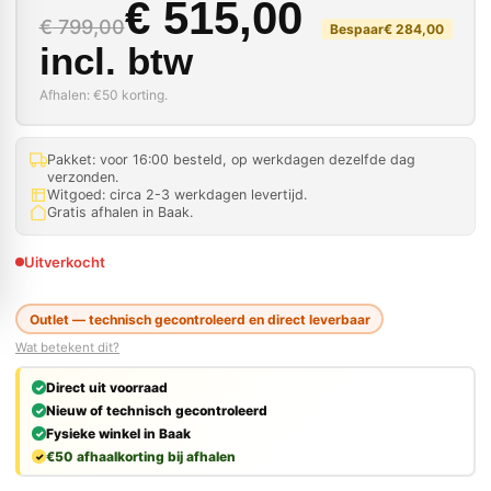
Oorspronkelijke prij
Huidige prijs is: € 51
€
515,00
€
799,00
Bespaar
€
284,00
incl. btw
Afhalen: €50 korting.
Pakket: voor 16:00 besteld, op werkdagen dezelfde dag
verzonden.
Witgoed: circa 2-3 werkdagen levertijd.
Gratis afhalen in Baak.
Uitverkocht
Outlet — technisch gecontroleerd en direct leverbaar
Wat betekent dit?
Direct uit voorraad
Nieuw of technisch gecontroleerd
Fysieke winkel in Baak
€50 afhaalkorting bij afhalen