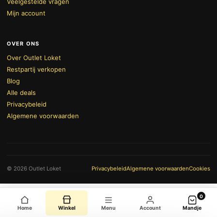
Veelgestelde vragen
Mijn account
OVER ONS
Over Outlet Loket
Restpartij verkopen
Blog
Alle deals
Privacybeleid
Algemene voorwaarden
BEKIJK WINKELWAGEN
AFREKENEN
© 2026 Outlet Loket
Privacybeleid
Algemene voorwaarden
Cookies
0
Home
Winkel
Menu
Account
Mandje