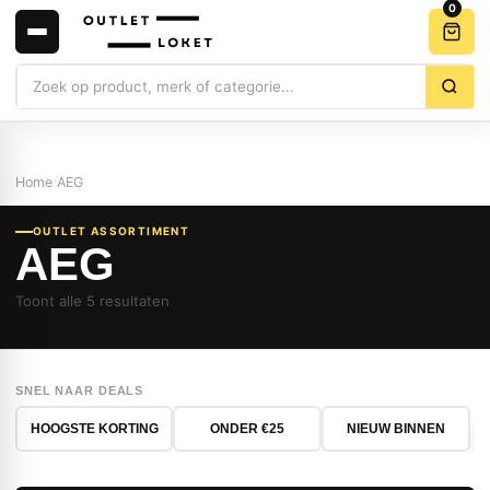
0
Zoeken
Home
/
AEG
OUTLET ASSORTIMENT
AEG
Toont alle 5 resultaten
SNEL NAAR DEALS
HOOGSTE KORTING
ONDER €25
NIEUW BINNEN