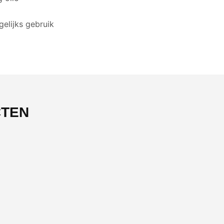
gelijks gebruik
CTEN
-47%
NIEUW