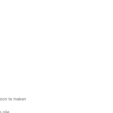
hoon te maken
g olie