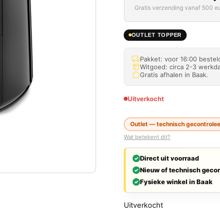
Gratis verzending vanaf 500 eu
OUTLET TOPPER
Pakket: voor 16:00 beste
Witgoed: circa 2-3 werkda
Gratis afhalen in Baak.
Uitverkocht
Outlet — technisch gecontrolee
Wat betekent dit?
Direct uit voorraad
Nieuw of technisch gecon
Fysieke winkel in Baak
Uitverkocht