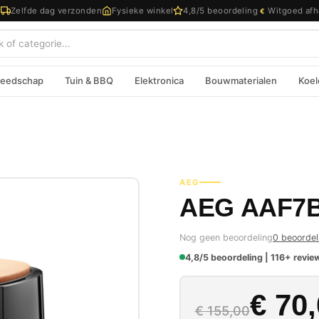
d
Zelfde dag verzonden
Fysieke winkel
4,8/5 beoordeling
Witgoed afh
€
eedschap
Tuin & BBQ
Elektronica
Bouwmaterialen
Koel
AEG
AEG AAF7B
Nog geen beoordeling
0 beoordel
4,8/5 beoordeling | 116+ review
Oorspron
Huidige p
€
70,
€
155,00