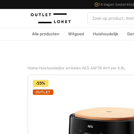
14 dagen bedenktij
Zoeken
Alle producten
Witgoed
Huishoudelijk
Ger
Home
/
Huishoudelijke artikelen
/
AEG AAF7B Airfryer 6.8L
-55%
OUTLET