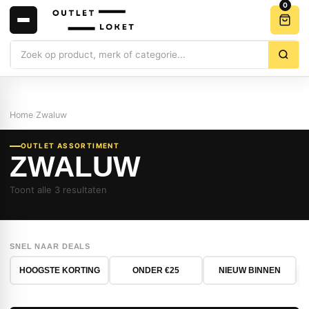
0
Zoeken
Home
/
Zwaluw
OUTLET ASSORTIMENT
ZWALUW
Toont alle 3 resultaten
SNEL NAAR DEALS
HOOGSTE KORTING
ONDER €25
NIEUW BINNEN