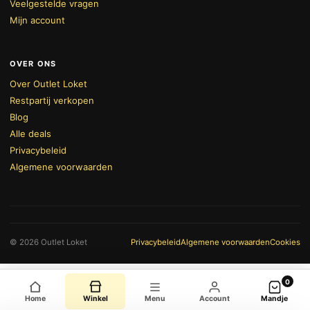
Veelgestelde vragen
Mijn account
OVER ONS
Over Outlet Loket
Restpartij verkopen
Blog
Alle deals
Privacybeleid
Algemene voorwaarden
BEKIJK WINKELWAGEN
AFREKENEN
© 2026 Outlet Loket
Privacybeleid
Algemene voorwaarden
Cookies
0
Home
Winkel
Menu
Account
Mandje