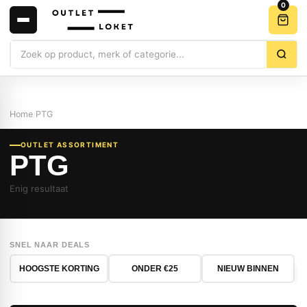
0
Zoeken
Home
/
PTG
OUTLET ASSORTIMENT
PTG
Enig resultaat
SNEL NAAR DEALS
HOOGSTE KORTING
ONDER €25
NIEUW BINNEN