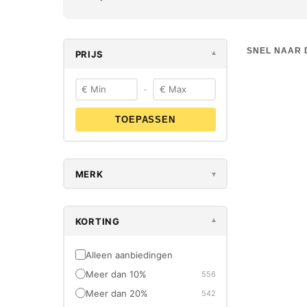
SNEL NAAR 
PRIJS
▾
-
TOEPASSEN
-23%
OUTLET
MERK
▾
KORTING
▾
Alleen aanbiedingen
Meer dan 10%
556
FESTOOL
Meer dan 20%
542
Festool D
Assortimen