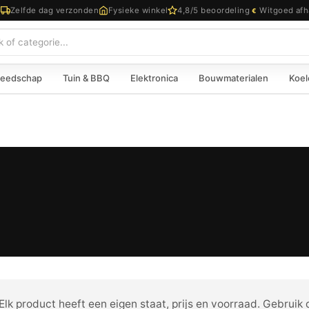
d
Zelfde dag verzonden
Fysieke winkel
4,8/5 beoordeling
Witgoed afh
€
eedschap
Tuin & BBQ
Elektronica
Bouwmaterialen
Koel
lk product heeft een eigen staat, prijs en voorraad. Gebruik d