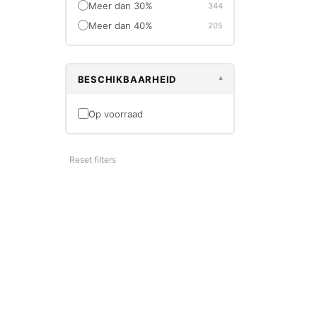
Meer dan 30%
344
DS/XL D8
€229,9
Meer dan 40%
205
BESCHIKBAARHEID
▾
Op voorraad
-30%
OUTLET
Reset filters
SPAX
Spax Spaan
8x220 TX-
€17,50