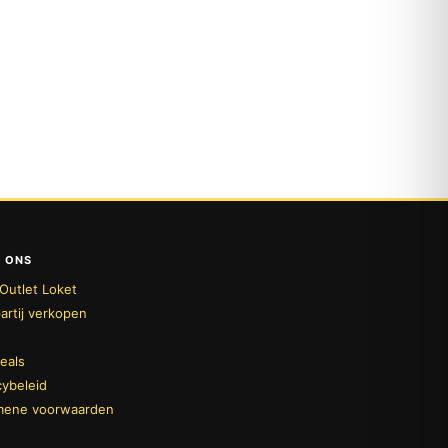
 ONS
Outlet Loket
artij verkopen
deals
cybeleid
mene voorwaarden