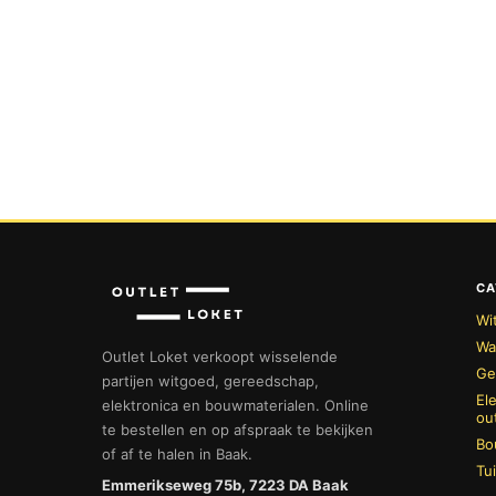
CA
Wi
Wa
Outlet Loket verkoopt wisselende
Ge
partijen witgoed, gereedschap,
El
elektronica en bouwmaterialen. Online
ou
te bestellen en op afspraak te bekijken
Bo
of af te halen in Baak.
Tu
Emmerikseweg 75b, 7223 DA Baak