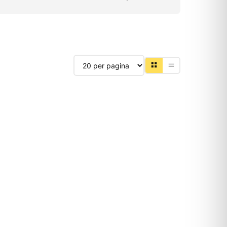
Producten per pagina
-15%
OUTLET
BOSCH
T001GZ 40V Max
Bosch Werktafel GTA 600
 koolborstelloos
voor GTS 10 J tafelzaag