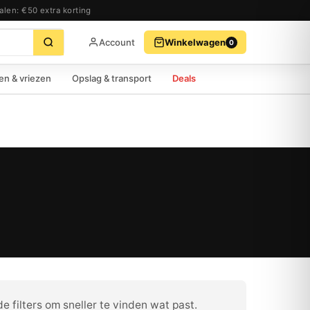
alen: €50 extra korting
Account
Winkelwagen
0
BEKIJK WINKELWAGEN
AFREKENEN
en & vriezen
Opslag & transport
Deals
e filters om sneller te vinden wat past.