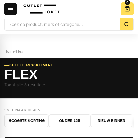
0
Zoeken
Home
/
Flex
OUTLET ASSORTIMENT
FLEX
Toont alle 8 resultaten
SNEL NAAR DEALS
HOOGSTE KORTING
ONDER €25
NIEUW BINNEN