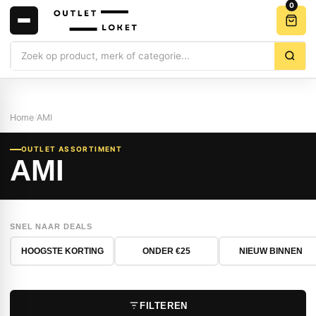
0
Zoeken
Home
/
AMI
OUTLET ASSORTIMENT
AMI
SNEL NAAR DEALS
HOOGSTE KORTING
ONDER €25
NIEUW BINNEN
FILTEREN