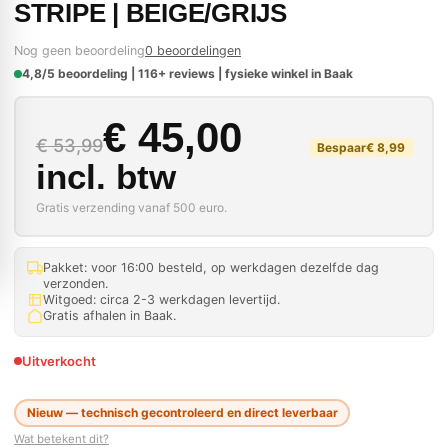
STRIPE | BEIGE/GRIJS
Nog geen beoordeling
0 beoordelingen
4,8/5 beoordeling | 116+ reviews | fysieke winkel in Baak
Oorspronkelijke prijs
Huidige prijs is: € 45
€
45,00
€
53,99
Bespaar
€
8,99
incl. btw
Gratis verzending vanaf 500 euro.
Pakket: voor 16:00 besteld, op werkdagen dezelfde dag
verzonden.
Witgoed: circa 2-3 werkdagen levertijd.
Gratis afhalen in Baak.
Uitverkocht
Nieuw — technisch gecontroleerd en direct leverbaar
Wat betekent dit?