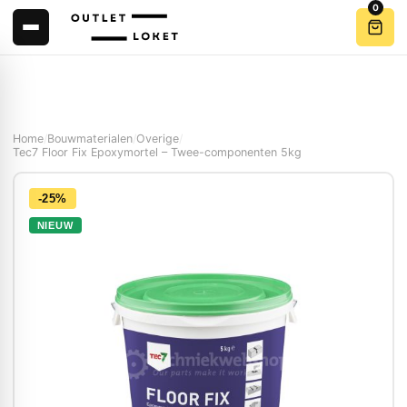
0
Home
/
Bouwmaterialen
/
Overige
/
Tec7 Floor Fix Epoxymortel – Twee-componenten 5kg
-25%
NIEUW