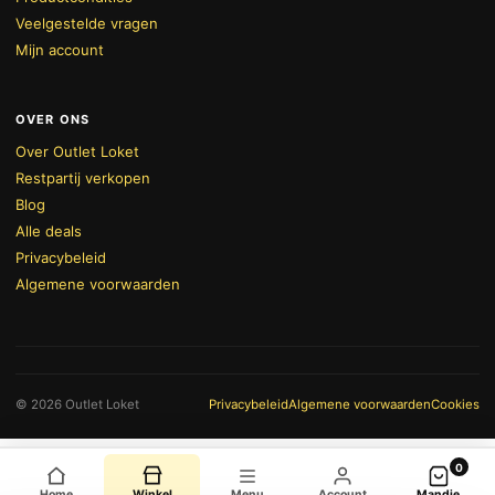
Veelgestelde vragen
Mijn account
OVER ONS
Over Outlet Loket
Restpartij verkopen
Blog
Alle deals
Privacybeleid
Algemene voorwaarden
BEKIJK WINKELWAGEN
AFREKENEN
© 2026 Outlet Loket
Privacybeleid
Algemene voorwaarden
Cookies
0
Home
Winkel
Menu
Account
Mandje