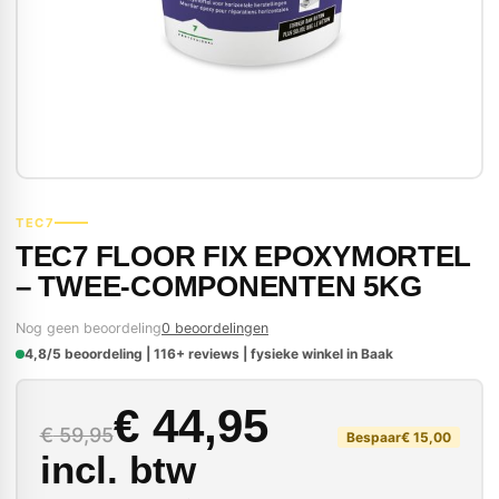
TEC7
TEC7 FLOOR FIX EPOXYMORTEL
– TWEE-COMPONENTEN 5KG
Nog geen beoordeling
0 beoordelingen
4,8/5 beoordeling | 116+ reviews | fysieke winkel in Baak
Oorspronkelijke prijs
Huidige prijs is: € 44
€
44,95
€
59,95
Bespaar
€
15,00
incl. btw