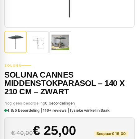
SOLUNA
SOLUNA CANNES
MIDDENSTOKPARASOL – 140 X
210 CM – ZWART
Nog geen beoordeling
0 beoordelingen
4,8/5 beoordeling | 116+ reviews | fysieke winkel in Baak
Oorspronkelijke prijs
Huidige prijs is: € 25
€
25,00
€
40,00
Bespaar
€
15,00