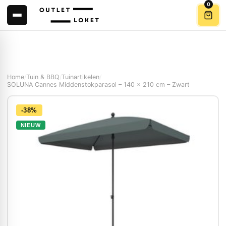
0
Home
/
Tuin & BBQ
/
Tuinartikelen
/
SOLUNA Cannes Middenstokparasol – 140 x 210 cm – Zwart
-38%
NIEUW