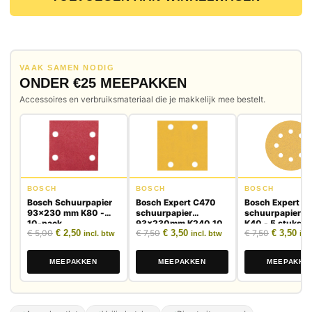
VAAK SAMEN NODIG
ONDER €25 MEEPAKKEN
Accessoires en verbruiksmateriaal die je makkelijk mee bestelt.
BOSCH
BOSCH
BOSCH
Bosch Schuurpapier
Bosch Expert C470
Bosch Expert C
93x230 mm K80 -
schuurpapier
schuurpapier 
10-pack
93x230mm K240 10
K40 - 5 stuks
Oorspronkelijke prijs was: € 5,00.
Huidige prijs is: € 2,50.
Oorspronkelijke prijs was: € 7,50.
Huidige prijs is: € 3,50.
Oorspronk
Huid
€
5,00
€
2,50
€
7,50
€
3,50
€
7,50
€
3,50
stuks
incl. btw
incl. btw
inc
MEEPAKKEN
MEEPAKKEN
MEEPAKKE