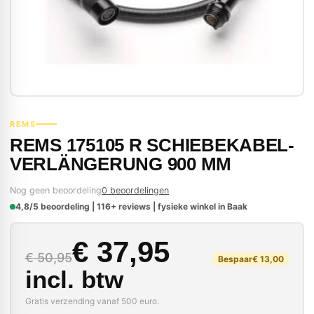
REMS
REMS 175105 R SCHIEBEKABEL-
VERLÄNGERUNG 900 MM
Nog geen beoordeling
0 beoordelingen
4,8/5 beoordeling | 116+ reviews | fysieke winkel in Baak
Oorspronkelijke prijs
Huidige prijs is: € 37
€
37,95
€
50,95
Bespaar
€
13,00
incl. btw
Gratis verzending vanaf 500 euro.