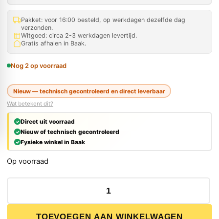
Pakket: voor 16:00 besteld, op werkdagen dezelfde dag
verzonden.
Witgoed: circa 2-3 werkdagen levertijd.
Gratis afhalen in Baak.
Nog 2 op voorraad
Nieuw — technisch gecontroleerd en direct leverbaar
Wat betekent dit?
Direct uit voorraad
Nieuw of technisch gecontroleerd
Fysieke winkel in Baak
Op voorraad
REMS 175105 R Schiebekabel-Verlängerung 900 mm aant
TOEVOEGEN AAN WINKELWAGEN