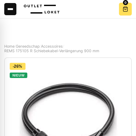
0
Home
/
Gereedschap
/
Accessoires
/
REMS 175105 R Schiebekabel-Verlängerung 900 mm
-26%
NIEUW