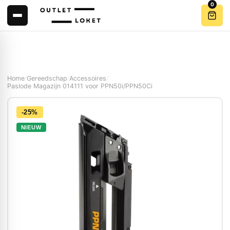
0
Home
/
Gereedschap
/
Accessoires
/
Paslode Magazijn 014111 voor PPN50i/PPN50Ci
-25%
NIEUW