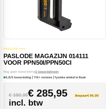
PASLODE
PASLODE MAGAZIJN 014111
VOOR PPN50I/PPN50CI
Nog geen beoordeling
0 beoordelingen
4,8/5 beoordeling | 116+ reviews | fysieke winkel in Baak
Oorspronkelijke prij
Huidige prijs is: € 28
€
285,95
€
380,95
Bespaar
€
95,00
incl. btw