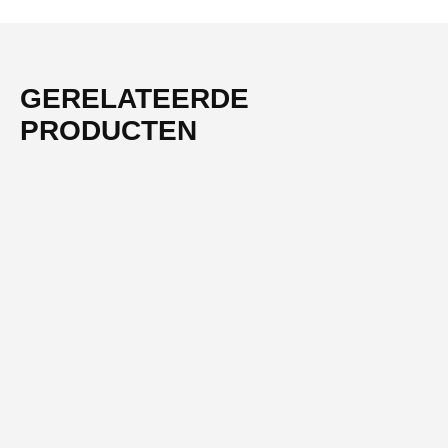
GERELATEERDE
PRODUCTEN
-54%
NIEUW
REMS
REMS Persbek Mini VX 16 – Persbek