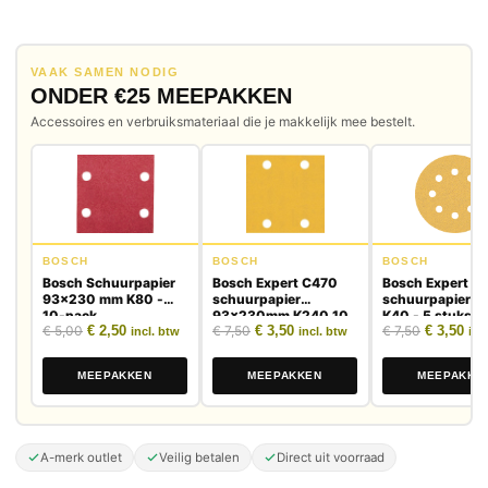
VAAK SAMEN NODIG
ONDER €25 MEEPAKKEN
Accessoires en verbruiksmateriaal die je makkelijk mee bestelt.
BOSCH
BOSCH
BOSCH
Bosch Schuurpapier
Bosch Expert C470
Bosch Expert C
93x230 mm K80 -
schuurpapier
schuurpapier 
10-pack
93x230mm K240 10
K40 - 5 stuks
Oorspronkelijke prijs was: € 5,00.
Huidige prijs is: € 2,50.
Oorspronkelijke prijs was: € 7,50.
Huidige prijs is: € 3,50.
Oorspronk
Huid
€
5,00
€
2,50
€
7,50
€
3,50
€
7,50
€
3,50
stuks
incl. btw
incl. btw
inc
MEEPAKKEN
MEEPAKKEN
MEEPAKKE
A-merk outlet
Veilig betalen
Direct uit voorraad