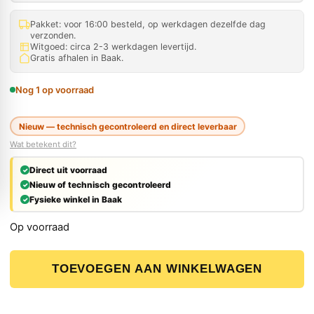
Pakket: voor 16:00 besteld, op werkdagen dezelfde dag
verzonden.
Witgoed: circa 2-3 werkdagen levertijd.
Gratis afhalen in Baak.
Nog 1 op voorraad
Nieuw — technisch gecontroleerd en direct leverbaar
Wat betekent dit?
Direct uit voorraad
Nieuw of technisch gecontroleerd
Fysieke winkel in Baak
Op voorraad
Panasonic EY45A1XT 18V-14,4V Li-ion Accu Reciprozaag b
TOEVOEGEN AAN WINKELWAGEN