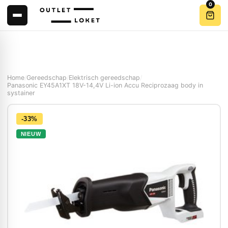
0
Home
/
Gereedschap
/
Elektrisch gereedschap
/
Panasonic EY45A1XT 18V-14,4V Li-ion Accu Reciprozaag body in
systainer
-33%
NIEUW