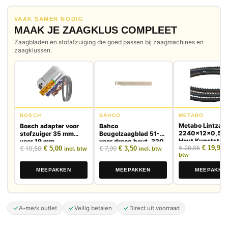
VAAK SAMEN NODIG
MAAK JE ZAAGKLUS COMPLEET
Zaagbladen en stofafzuiging die goed passen bij zaagmachines en
zaagklussen.
BOSCH
BAHCO
METABO
Metabo Lintzaa
Bosch adapter voor
Bahco
2240x12x0,5 A
stofzuiger 35 mm
Beugelzaagblad 51-12
Hout Kunststof
voor 19 mm
voor droog hout, 320
Oorspron
H
Oorspronkelijke prijs was: € 10,50.
Huidige prijs is: € 5,00.
Oorspronkelijke prijs was: € 7,99.
Huidige prijs is: € 3,50.
€
26,95
€
19,95
€
10,50
€
5,00
€
7,99
€
3,50
slangaansluiting
mm
incl. btw
incl. btw
btw
MEEPAKKEN
MEEPAKKEN
MEEPAKKE
A-merk outlet
Veilig betalen
Direct uit voorraad