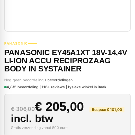
PANASONIC
PANASONIC EY45A1XT 18V-14,4V
LI-ION ACCU RECIPROZAAG
BODY IN SYSTAINER
Nog geen beoordeling
0 beoordelingen
4,8/5 beoordeling | 116+ reviews | fysieke winkel in Baak
Oorspronkelijke prij
Huidige prijs is: € 20
€
205,00
€
306,00
Bespaar
€
101,00
incl. btw
Gratis verzending vanaf 500 euro.