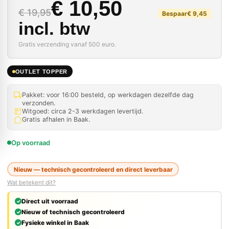
Oorspronkelijke prijs
Huidige prijs is: € 10
€
10,50
€
19,95
Bespaar
€
9,45
incl. btw
Gratis verzending vanaf 500 euro.
OUTLET TOPPER
Pakket: voor 16:00 besteld, op werkdagen dezelfde dag
verzonden.
Witgoed: circa 2-3 werkdagen levertijd.
Gratis afhalen in Baak.
Op voorraad
Nieuw — technisch gecontroleerd en direct leverbaar
Wat betekent dit?
Direct uit voorraad
Nieuw of technisch gecontroleerd
Fysieke winkel in Baak