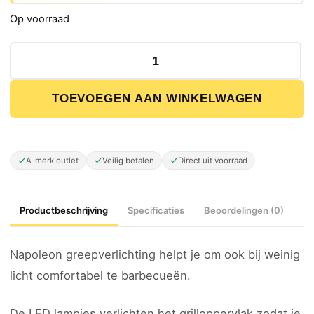
Op voorraad
Napoleon barbecue greepverlichting 2 stuks aantal
TOEVOEGEN AAN WINKELWAGEN
A-merk outlet
Veilig betalen
Direct uit voorraad
Productbeschrijving
Specificaties
Beoordelingen (0)
Napoleon greepverlichting helpt je om ook bij weinig
licht comfortabel te barbecueën.
De LED lampjes verlichten het grilloppervlak zodat je