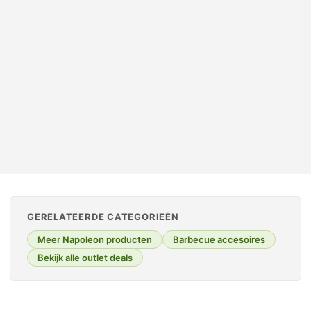
SOFT ELEGANCE
Handdoeken 50×100 cm – Set van 10 – 400 g/m² – Blauw
Oorspronkelijke prijs was: € 65,95.
Huidige prijs is: € 32,50.
€
65,95
€
32,50
incl. btw
OUTLET TOPPER
GERELATEERDE CATEGORIEËN
Meer Napoleon producten
Barbecue accesoires
Bekijk alle outlet deals