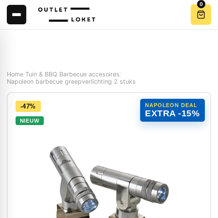
0
Home
/
Tuin & BBQ
/
Barbecue accesoires
/
Napoleon barbecue greepverlichting 2 stuks
NAPOLEON DEAL
-47%
EXTRA -15%
NIEUW