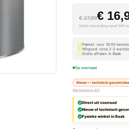
Oorspron
Huidige p
€
16,
€
27,99
Gratis verzending vanaf 500 eu
Pakket: voor 16:00 beste
Witgoed: circa 2-3 werkda
Gratis afhalen in Baak.
Op voorraad
Nieuw — technisch gecontroleer
Wat betekent dit?
Direct uit voorraad
Nieuw of technisch gecon
Fysieke winkel in Baak