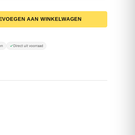
verf - Petrol Grey - 2,5 Liter aantal
EVOEGEN AAN WINKELWAGEN
en
Direct uit voorraad