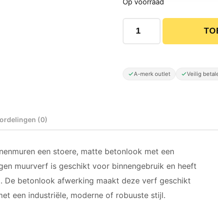
Op voorraad
Moodpaints Betonlook Muur
TO
A-merk outlet
Veilig betal
ordelingen (0)
nnenmuren een stoere, matte betonlook met een
agen muurverf is geschikt voor binnengebruik en heeft
. De betonlook afwerking maakt deze verf geschikt
t een industriële, moderne of robuuste stijl.