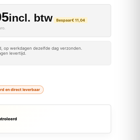
kelijke prijs was: € 27
rijs is: € 16,95.
95
incl. btw
Bespaar
€
11,04
ro.
ld, op werkdagen dezelfde dag verzonden.
gen levertijd.
d en direct leverbaar
troleerd