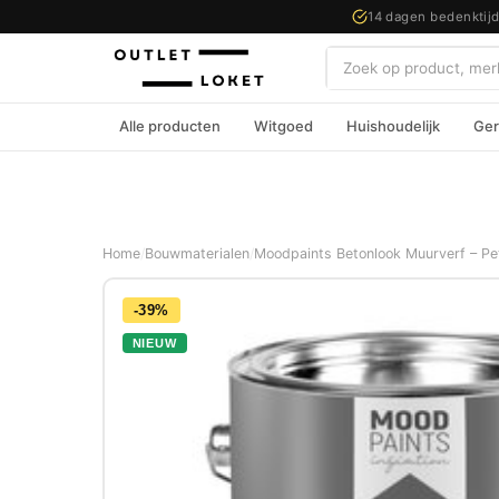
14 dagen bedenktij
Zoeken
Alle producten
Witgoed
Huishoudelijk
Ger
Home
/
Bouwmaterialen
/
Moodpaints Betonlook Muurverf – Petr
-39%
NIEUW