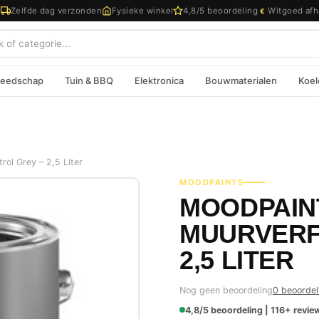
d
Zelfde dag verzonden
Fysieke winkel
4,8/5 beoordeling
Witgoed afh
€
eedschap
Tuin & BBQ
Elektronica
Bouwmaterialen
Koel
ol Grey – 2,5 Liter
MOODPAINTS
MOODPAIN
MUURVERF 
2,5 LITER
Nog geen beoordeling
0 beoordel
4,8/5 beoordeling | 116+ review