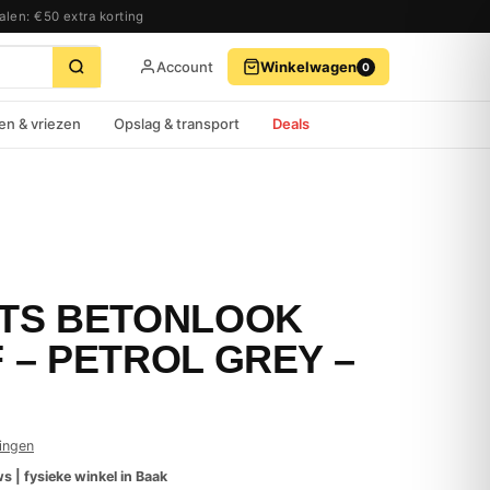
alen: €50 extra korting
Account
Winkelwagen
0
BEKIJK WINKELWAGEN
AFREKENEN
en & vriezen
Opslag & transport
Deals
TS BETONLOOK
– PETROL GREY –
ingen
s | fysieke winkel in Baak