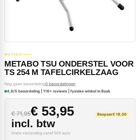
METABO
METABO TSU ONDERSTEL VOOR
TS 254 M TAFELCIRKELZAAG
Nog geen beoordeling
0 beoordelingen
4,8/5 beoordeling | 116+ reviews | fysieke winkel in Baak
Oorspronkelijke prijs
Huidige prijs is: € 53
€
53,95
€
71,95
Bespaar
€
18,00
incl. btw
Gratis verzending vanaf 500 euro.