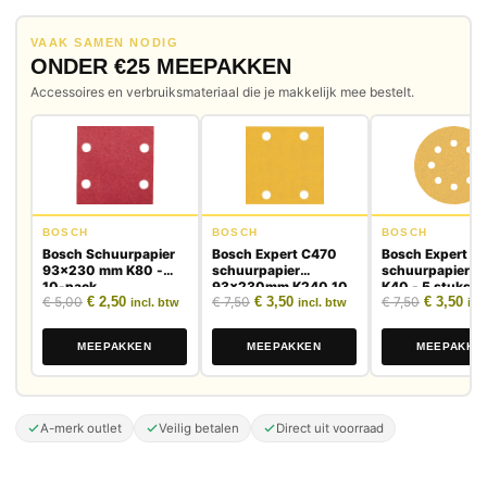
VAAK SAMEN NODIG
ONDER €25 MEEPAKKEN
Accessoires en verbruiksmateriaal die je makkelijk mee bestelt.
BOSCH
BOSCH
BOSCH
Bosch Schuurpapier
Bosch Expert C470
Bosch Expert C
93x230 mm K80 -
schuurpapier
schuurpapier 
10-pack
93x230mm K240 10
K40 - 5 stuks
Oorspronkelijke prijs was: € 5,00.
Huidige prijs is: € 2,50.
Oorspronkelijke prijs was: € 7,50.
Huidige prijs is: € 3,50.
Oorspronk
Huid
€
5,00
€
2,50
€
7,50
€
3,50
€
7,50
€
3,50
stuks
incl. btw
incl. btw
inc
MEEPAKKEN
MEEPAKKEN
MEEPAKKE
A-merk outlet
Veilig betalen
Direct uit voorraad