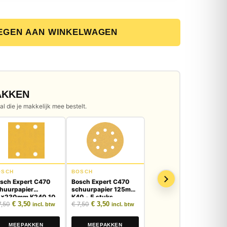
EGEN AAN WINKELWAGEN
E Cirkelzaagblad 305x30mm 80T aantal
AKKEN
l die je makkelijk mee bestelt.
OSCH
BOSCH
sch Expert C470
Bosch Expert C470
huurpapier
schuurpapier 125mm
3x230mm K240 10
K40 - 5 stuks
 was: € 5,00.
: € 2,50.
Oorspronkelijke prijs was: € 7,50.
Huidige prijs is: € 3,50.
Oorspronkelijke prijs was: € 7,50.
Huidige prijs is: € 3,50.
,50
€
3,50
€
7,50
€
3,50
uks
incl. btw
incl. btw
MEEPAKKEN
MEEPAKKEN