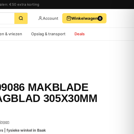
alen: €50 extra korting
Account
Winkelwagen
0
BEKIJK WINKELWAGEN
AFREKENEN
en & vriezen
Opslag & transport
Deals
09086 MAKBLADE
AGBLAD 305X30MM
ingen
s | fysieke winkel in Baak