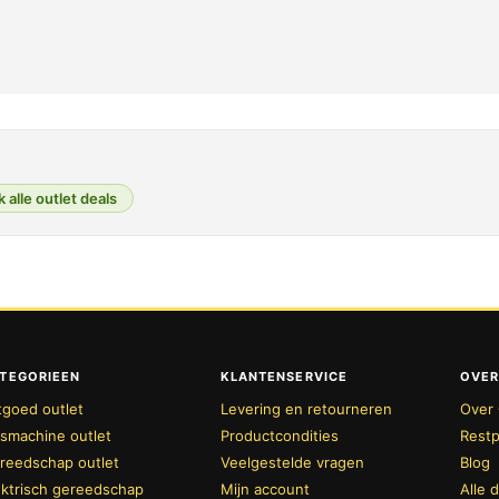
k alle outlet deals
TEGORIEEN
KLANTENSERVICE
OVER
tgoed outlet
Levering en retourneren
Over 
smachine outlet
Productcondities
Restp
reedschap outlet
Veelgestelde vragen
Blog
ektrisch gereedschap
Mijn account
Alle 