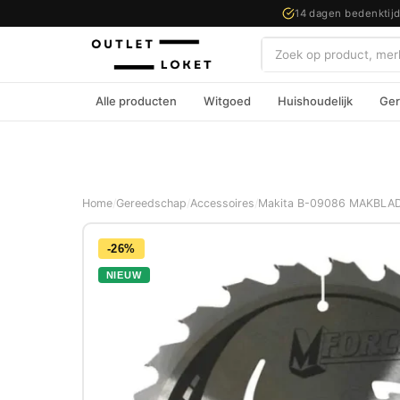
14 dagen bedenktij
Zoeken
Alle producten
Witgoed
Huishoudelijk
Ger
Home
/
Gereedschap
/
Accessoires
/
Makita B-09086 MAKBLAD
-26%
NIEUW