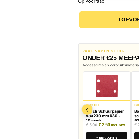
Op voorraad
TOEVO
Makita B-09086 MAKBLAD
VAAK SAMEN NODIG
ONDER €25 MEEP
Accessoires en verbruiksmateriaa
BOSCH
B
Bosch Schuurpapier
Bo
93x230 mm K80 -
sc
10-pack
9
Oorspronkelijke prijs
Huidige prijs is
€
5,00
€
2,50
€
7
st
incl. btw
MEEPAKKEN