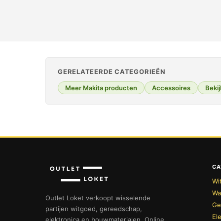
GERELATEERDE CATEGORIEËN
Meer Makita producten
Accessoires
Bekij
CA
Wi
Wa
Outlet Loket verkoopt wisselende
Ge
partijen witgoed, gereedschap,
El
elektronica en bouwmaterialen. Online