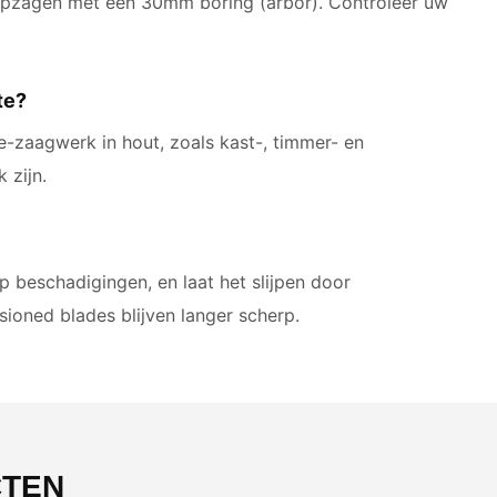
 kapzagen met een 30mm boring (arbor). Controleer uw
te?
sie-zaagwerk in hout, zoals kast-, timmer- en
 zijn.
 beschadigingen, en laat het slijpen door
sioned blades blijven langer scherp.
CTEN