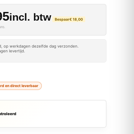
kelijke prijs was: € 68
rijs is: € 50,95.
95
incl. btw
Bespaar
€
18,00
ro.
ld, op werkdagen dezelfde dag verzonden.
gen levertijd.
d en direct leverbaar
troleerd