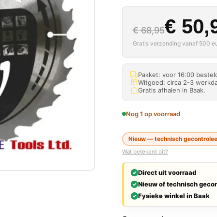
Oorspron
Huidige p
€
50,
€
68,95
Gratis verzending vanaf 500 eu
Pakket: voor 16:00 beste
Witgoed: circa 2-3 werkda
Gratis afhalen in Baak.
Nog 1 op voorraad
Nieuw — technisch gecontroleer
Wat betekent dit?
Direct uit voorraad
Nieuw of technisch gecon
Fysieke winkel in Baak