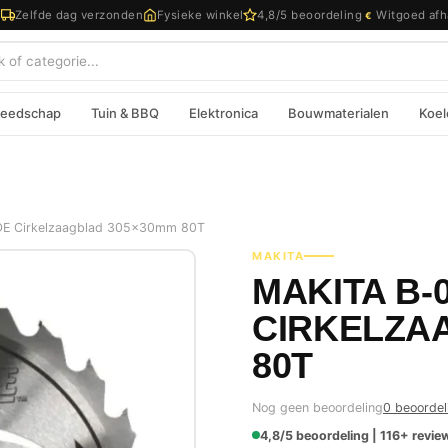
d
Zelfde dag verzonden
Fysieke winkel
4,8/5 beoordeling
Witgoed afh
€
eedschap
Tuin & BBQ
Elektronica
Bouwmaterialen
Koel
E Cirkelzaagblad 305x30mm 80T
MAKITA
MAKITA B-
CIRKELZA
80T
Nog geen beoordeling
0 beoordel
4,8/5 beoordeling | 116+ review