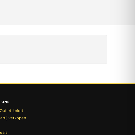
 ONS
Outlet Loket
artij verkopen
deals