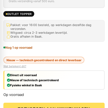
Gratis verzending vanaf 500 euro.
OUTLET TOPPER
Pakket: voor 16:00 besteld, op werkdagen dezelfde dag
verzonden.
Witgoed: circa 2-3 werkdagen levertijd.
Gratis afhalen in Baak.
Nog 1 op voorraad
Nieuw — technisch gecontroleerd en direct leverbaar
Wat betekent dit?
Direct uit voorraad
Nieuw of technisch gecontroleerd
Fysieke winkel in Baak
Op voorraad
Levelfix 550H Bouwlaser – horizontaal – 600 m bereik aa