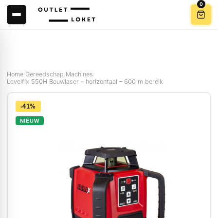
0
Home
/
Gereedschap
/
Machines
/
Levelfix 550H Bouwlaser – horizontaal – 600 m bereik
-41%
NIEUW