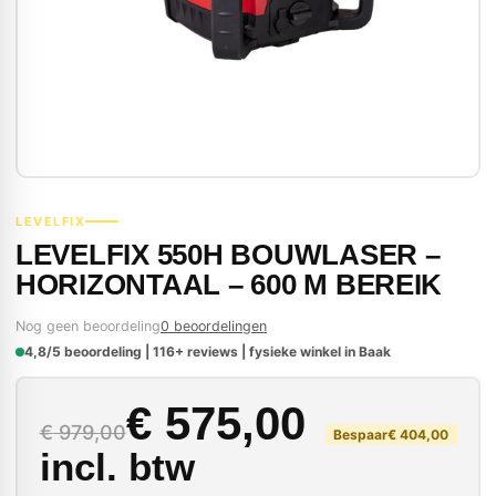
LEVELFIX
LEVELFIX 550H BOUWLASER –
HORIZONTAAL – 600 M BEREIK
Nog geen beoordeling
0 beoordelingen
4,8/5 beoordeling | 116+ reviews | fysieke winkel in Baak
Oorspronkelijke prij
Huidige prijs is: € 57
€
575,00
€
979,00
Bespaar
€
404,00
incl. btw