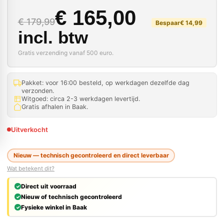
Oorspronkelijke prij
Huidige prijs is: € 16
€
165,00
€
179,99
Bespaar
€
14,99
incl. btw
Gratis verzending vanaf 500 euro.
Pakket: voor 16:00 besteld, op werkdagen dezelfde dag
verzonden.
Witgoed: circa 2-3 werkdagen levertijd.
Gratis afhalen in Baak.
Uitverkocht
Nieuw — technisch gecontroleerd en direct leverbaar
Wat betekent dit?
Direct uit voorraad
Nieuw of technisch gecontroleerd
Fysieke winkel in Baak