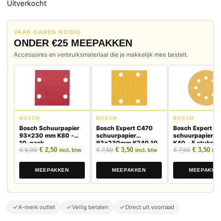
Uitverkocht
VAAK SAMEN NODIG
ONDER €25 MEEPAKKEN
Accessoires en verbruiksmateriaal die je makkelijk mee bestelt.
BOSCH
BOSCH
BOSCH
Bosch Schuurpapier
Bosch Expert C470
Bosch Expert C
93x230 mm K80 -
schuurpapier
schuurpapier 
10-pack
93x230mm K240 10
K40 - 5 stuks
Oorspronkelijke prijs was: € 5,00.
Huidige prijs is: € 2,50.
Oorspronkelijke prijs was: € 7,50.
Huidige prijs is: € 3,50.
Oorspronk
Huid
€
5,00
€
2,50
€
7,50
€
3,50
€
7,50
€
3,50
stuks
incl. btw
incl. btw
inc
MEEPAKKEN
MEEPAKKEN
MEEPAKKE
A-merk outlet
Veilig betalen
Direct uit voorraad