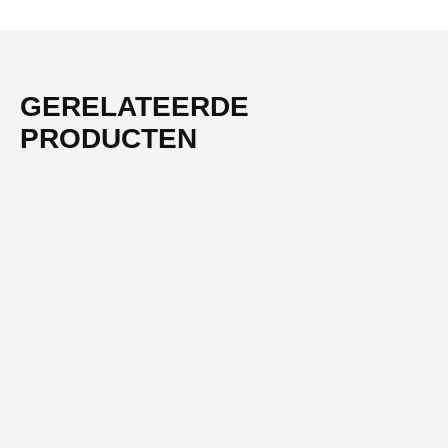
GERELATEERDE
PRODUCTEN
-51%
NIEUW
SOFT ELEGANCE
Handdoeken 50×100 cm – Set van 10 – 400 g/m² – Zwart