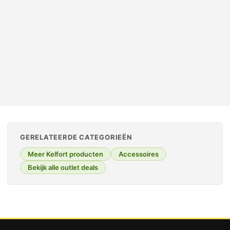
Oorspronkelijke prijs was: € 85,00.
Huidige prijs is: € 37,95.
€
85,00
€
37,95
incl. btw
OUTLET TOPPER
GERELATEERDE CATEGORIEËN
Meer Kelfort producten
Accessoires
Bekijk alle outlet deals