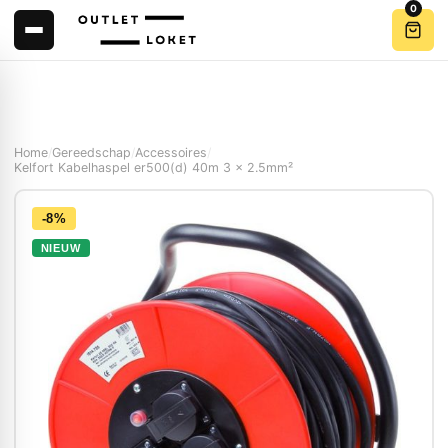
0
Home
/
Gereedschap
/
Accessoires
/
Kelfort Kabelhaspel er500(d) 40m 3 x 2.5mm²
-8%
NIEUW