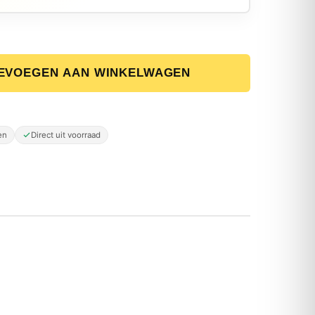
tilator - 5W - Ø 19,5 cm - Wit aantal
EVOEGEN AAN WINKELWAGEN
en
Direct uit voorraad