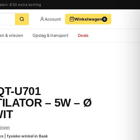
alen: €50 extra korting
Account
Winkelwagen
0
BEKIJK WINKELWAGEN
AFREKENEN
en & vriezen
Opslag & transport
Deals
T-U701
ILATOR – 5W – Ø
WIT
ingen
s | fysieke winkel in Baak