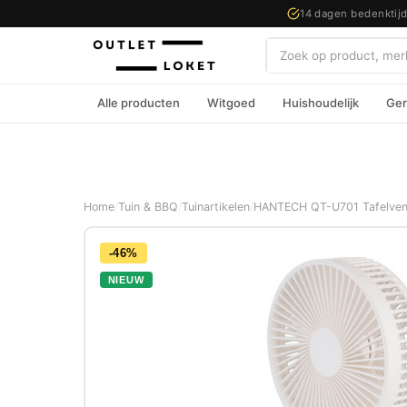
14 dagen bedenktij
Zoeken
Alle producten
Witgoed
Huishoudelijk
Ger
Home
/
Tuin & BBQ
/
Tuinartikelen
/
HANTECH QT-U701 Tafelventi
-46%
NIEUW