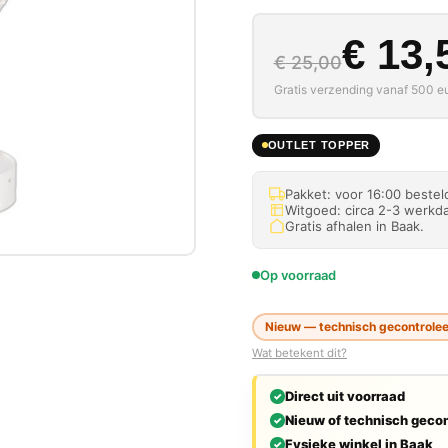
Oorspron
Huidige p
€
13,
€
25,00
Gratis verzending vanaf 500 eu
OUTLET TOPPER
Pakket: voor 16:00 beste
Witgoed: circa 2-3 werkda
Gratis afhalen in Baak.
Op voorraad
Nieuw — technisch gecontroleer
Wat betekent dit?
Direct uit voorraad
Nieuw of technisch gecon
Fysieke winkel in Baak