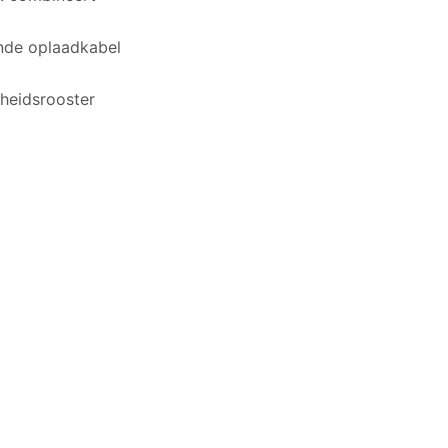
nde oplaadkabel
gheidsrooster