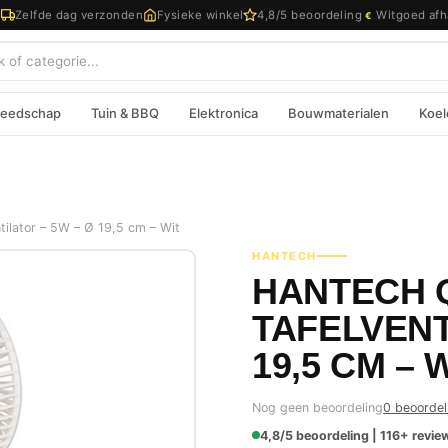
d
Zelfde dag verzonden
Fysieke winkel
4,8/5 beoordeling
Witgoed afh
€
eedschap
Tuin & BBQ
Elektronica
Bouwmaterialen
Koel
lator – 5W – Ø 19,5 cm – Wit
HANTECH
HANTECH Q
TAFELVENT
19,5 CM – 
Nog geen beoordeling
0 beoordel
4,8/5 beoordeling | 116+ review