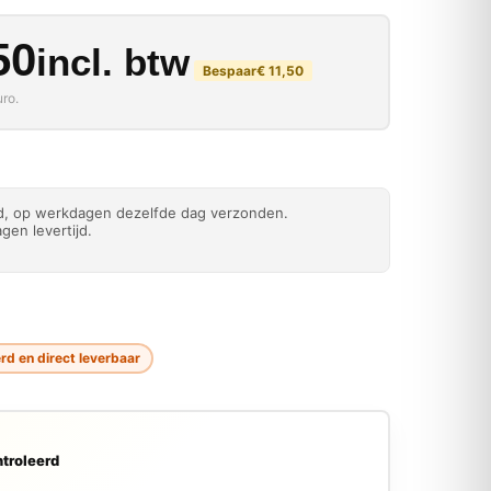
kelijke prijs was: € 25
rijs is: € 13,50.
50
incl. btw
Bespaar
€
11,50
ro.
ld, op werkdagen dezelfde dag verzonden.
gen levertijd.
d en direct leverbaar
troleerd