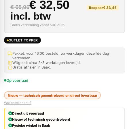
Oorspronkelijke prijs
Huidige prijs is: € 32
€
32,50
€
65,95
Bespaar
€
33,45
incl. btw
Gratis verzending vanaf 500 euro.
OUTLET TOPPER
Pakket: voor 16:00 besteld, op werkdagen dezelfde dag
verzonden.
Witgoed: circa 2-3 werkdagen levertijd.
Gratis afhalen in Baak.
Op voorraad
Nieuw — technisch gecontroleerd en direct leverbaar
Wat betekent dit?
Direct uit voorraad
Nieuw of technisch gecontroleerd
Fysieke winkel in Baak