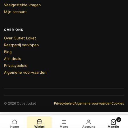
Veelgestelde vragen
Mijn account
OVER ONS
Over Outlet Loket
Restpartij verkopen
Blog
Alle deals
Privacybeleid
Algemene voorwaarden
BEKIJK WINKELWAGEN
AFREKENEN
© 2026 Outlet Loket
Privacybeleid
Algemene voorwaarden
Cookies
0
Home
Winkel
Menu
Account
Mandje