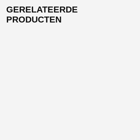
GERELATEERDE
PRODUCTEN
-51%
NIEUW
SOFT ELEGANCE
Handdoeken 50×100 cm – Set van 10 – 400 g/m² –
Lichtbruin
Oorspronkelijke prijs was: € 65,95.
Huidige prijs is: € 32,50.
€
65,95
€
32,50
incl. btw
OUTLET TOPPER