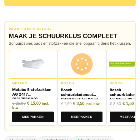
VAAK SAMEN NODIG
MAAK JE SCHUURKLUS COMPLEET
Schuurpapier, pads en stofzakken die snel opgaan tijdens het klussen.
METABO
BOSCH
BOSCH
Metabo 5 stofzakken
Bosch
Bosch
AG 2417
schuurbladenset
schuurbladense
(631756000)
C470 Best for Wood
for Wood 93 m
Oorspronkelijke prijs was: € 25,00.
Huidige prijs is: € 15,00.
€
25,00
€
15,00
Oorspronkelijke prijs was: € 7,50.
Huidige prijs is: € 3,50.
Oorspronk
Hui
€
7,50
€
3,50
€
3,50
€
1,50
and Paint 125 mm, 5-
korrel 40 - 5 st
incl.
incl. btw
inc
btw
delig
MEEPAKKEN
MEEPAKKE
MEEPAKKEN