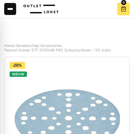
0
Home
/
Gereedschap
/
Accessoires
/
Festool Granat STF D150/48 P60 Schuurschijven – 50 stuks
-26%
NIEUW