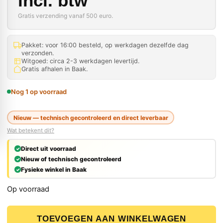
incl. btw
Gratis verzending vanaf 500 euro.
Pakket: voor 16:00 besteld, op werkdagen dezelfde dag
verzonden.
Witgoed: circa 2-3 werkdagen levertijd.
Gratis afhalen in Baak.
Nog 1 op voorraad
Nieuw — technisch gecontroleerd en direct leverbaar
Wat betekent dit?
Direct uit voorraad
Nieuw of technisch gecontroleerd
Fysieke winkel in Baak
Op voorraad
Festool Granat STF D150/48 P60 Schuurschijven - 50 stu
TOEVOEGEN AAN WINKELWAGEN