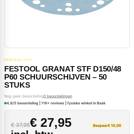
FESTOOL
FESTOOL GRANAT STF D150/48
P60 SCHUURSCHIJVEN – 50
STUKS
Nog geen beoordeling
0 beoordelingen
4,8/5 beoordeling | 116+ reviews | fysieke winkel in Baak
Oorspronkelijke prijs
Huidige prijs is: € 27
€
27,95
€
37,95
Bespaar
€
10,00