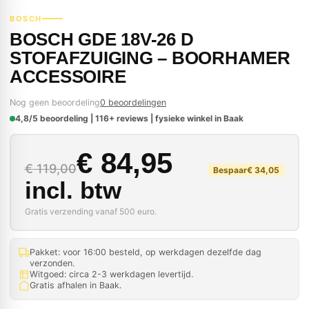
BOSCH
BOSCH GDE 18V-26 D
STOFAFZUIGING – BOORHAMER
ACCESSOIRE
Nog geen beoordeling
0 beoordelingen
4,8/5 beoordeling | 116+ reviews | fysieke winkel in Baak
Oorspronkelijke prij
Huidige prijs is: € 84
€
84,95
€
119,00
Bespaar
€
34,05
incl. btw
Gratis verzending vanaf 500 euro.
Pakket: voor 16:00 besteld, op werkdagen dezelfde dag
verzonden.
Witgoed: circa 2-3 werkdagen levertijd.
Gratis afhalen in Baak.