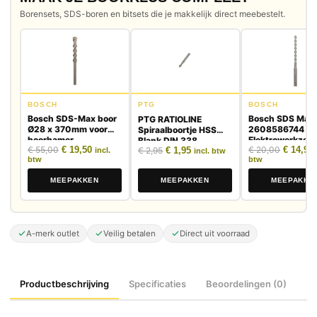
Borensets, SDS-boren en bitsets die je makkelijk direct meebestelt.
BOSCH
PTG
BOSCH
Bosch SDS-Max boor
Bosch SDS Max
PTG RATIOLINE
Ø28 x 370mm voor
2608586744 -
Spiraalboortje HSS
boorhamer
Elektrowerkzeu
Blank DIN 338
Oorspronkelijke prijs was: € 55,00.
Huidige prijs is: € 19,50.
Oorspron
H
€
55,00
€
19,50
Oorspronkelijke prijs was: € 2,95.
Huidige prijs is: € 1,95.
€
20,00
€
14,99
€
2,95
€
1,95
Zubehör
incl.
incl. btw
btw
btw
MEEPAKKEN
MEEPAKKEN
MEEPAKKE
A-merk outlet
Veilig betalen
Direct uit voorraad
Productbeschrijving
Specificaties
Beoordelingen (0)