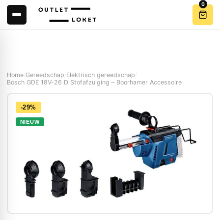
0
Home
/
Gereedschap
/
Elektrisch gereedschap
/
Bosch GDE 18V-26 D Stofafzuiging – Boorhamer Accessoire
-29%
NIEUW