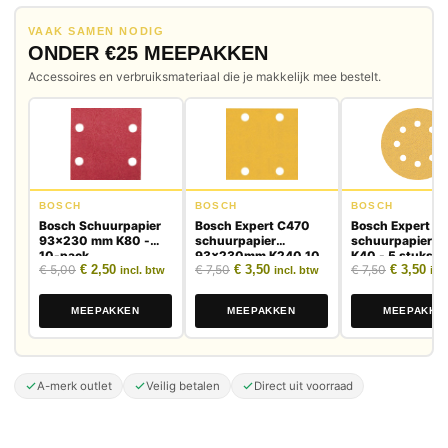
VAAK SAMEN NODIG
ONDER €25 MEEPAKKEN
Accessoires en verbruiksmateriaal die je makkelijk mee bestelt.
BOSCH
BOSCH
BOSCH
Bosch Schuurpapier
Bosch Expert C470
Bosch Expert C
93x230 mm K80 -
schuurpapier
schuurpapier 
10-pack
93x230mm K240 10
K40 - 5 stuks
Oorspronkelijke prijs was: € 5,00.
Huidige prijs is: € 2,50.
Oorspronkelijke prijs was: € 7,50.
Huidige prijs is: € 3,50.
Oorspronk
Huid
€
5,00
€
2,50
€
7,50
€
3,50
€
7,50
€
3,50
stuks
incl. btw
incl. btw
inc
MEEPAKKEN
MEEPAKKEN
MEEPAKKE
A-merk outlet
Veilig betalen
Direct uit voorraad