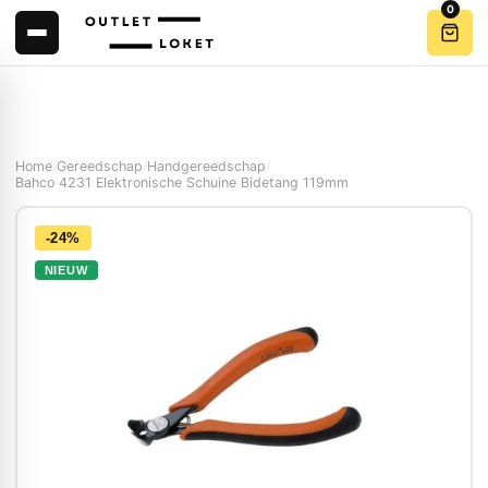
0
Home
/
Gereedschap
/
Handgereedschap
/
Bahco 4231 Elektronische Schuine Bidetang 119mm
-24%
NIEUW