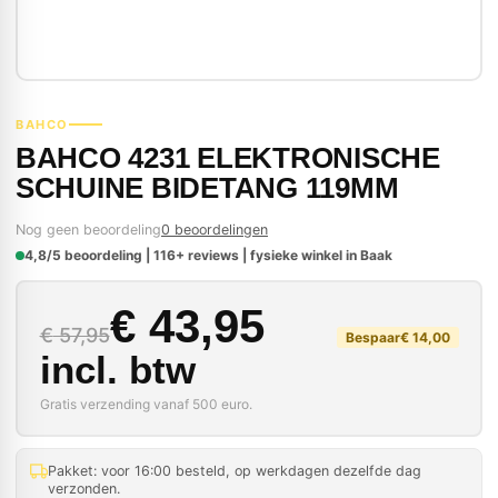
BAHCO
BAHCO 4231 ELEKTRONISCHE
SCHUINE BIDETANG 119MM
Nog geen beoordeling
0 beoordelingen
4,8/5 beoordeling | 116+ reviews | fysieke winkel in Baak
Oorspronkelijke prijs
Huidige prijs is: € 43
€
43,95
€
57,95
Bespaar
€
14,00
incl. btw
Gratis verzending vanaf 500 euro.
Pakket: voor 16:00 besteld, op werkdagen dezelfde dag
verzonden.