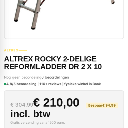
ALTREX
ALTREX ROCKY 2-DELIGE
REFORMLADDER DR 2 X 10
Nog geen beoordeling
0 beoordelingen
4,8/5 beoordeling | 116+ reviews | fysieke winkel in Baak
Oorspronkelijke prij
Huidige prijs is: € 21
€
210,00
€
304,99
Bespaar
€
94,99
incl. btw
Gratis verzending vanaf 500 euro.