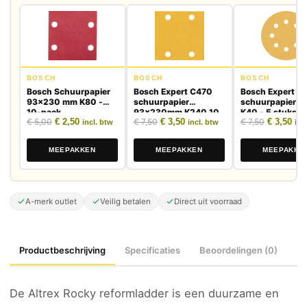
BOSCH
BOSCH
BOSCH
Bosch Schuurpapier
Bosch Expert C470
Bosch Expert C
93x230 mm K80 -
schuurpapier
schuurpapier 
10-pack
93x230mm K240 10
K40 - 5 stuks
Oorspronkelijke prijs was: € 5,00.
Huidige prijs is: € 2,50.
Oorspronkelijke prijs was: € 7,50.
Huidige prijs is: € 3,50.
Oorspronk
Huid
€
5,00
€
2,50
€
7,50
€
3,50
€
7,50
€
3,50
stuks
incl. btw
incl. btw
inc
MEEPAKKEN
MEEPAKKEN
MEEPAKKE
A-merk outlet
Veilig betalen
Direct uit voorraad
Productbeschrijving
Specificaties
Beoordelingen (0)
De Altrex Rocky reformladder is een duurzame en