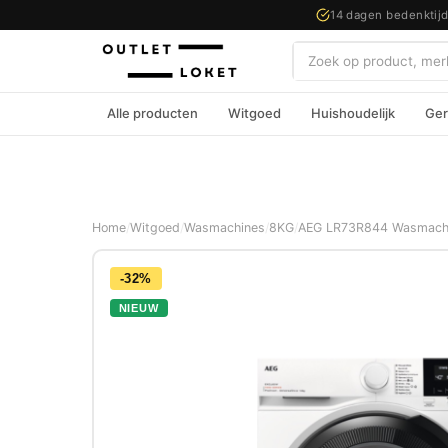
14 dagen bedenktij
Zoeken
Alle producten
Witgoed
Huishoudelijk
Ger
Home
/
Witgoed
/
Wasmachines
/
8KG
/
AEG LR73R844 Wasmachin
-32%
NIEUW