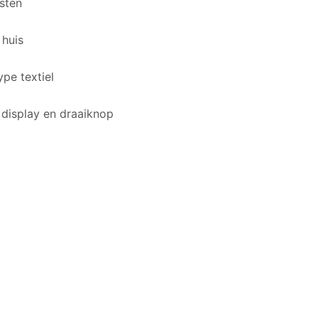
sten
 huis
ype textiel
 display en draaiknop