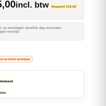
kelijke prijs was: € 72
rijs is: € 495,00.
,00
incl. btw
Bespaar
€
234,00
ld, op werkdagen dezelfde dag verzonden.
gen levertijd.
d en direct leverbaar
troleerd
alen