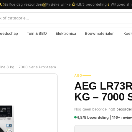
d
Zelfde dag verzonden
Fysieke winkel
4,8/5 beoordeling
Witgoed afh
€
eedschap
Tuin & BBQ
Elektronica
Bouwmaterialen
Koel
e 8 kg – 7000 Serie ProSteam
AEG
AEG LR73R
KG – 7000
Nog geen beoordeling
0 beoordel
4,8/5 beoordeling | 116+ review