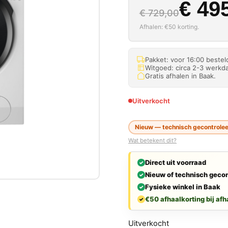
Oorspron
Huidige p
€
495
€
729,00
Afhalen: €50 korting.
Pakket: voor 16:00 beste
Witgoed: circa 2-3 werkda
Gratis afhalen in Baak.
Uitverkocht
Nieuw — technisch gecontroleer
Wat betekent dit?
Direct uit voorraad
Nieuw of technisch gecon
Fysieke winkel in Baak
€50 afhaalkorting bij afh
Uitverkocht