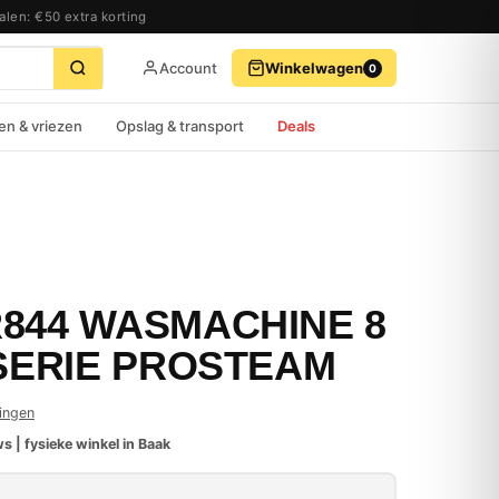
alen: €50 extra korting
Account
Winkelwagen
0
BEKIJK WINKELWAGEN
AFREKENEN
en & vriezen
Opslag & transport
Deals
844 WASMACHINE 8
 SERIE PROSTEAM
ingen
s | fysieke winkel in Baak